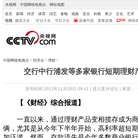
央视网
|
中国网络电视台
|
网站地图
首页
新闻
经济
体育
综艺
春晚
戏曲
音乐
科教
青少
文化
艺术
电视
频道大全
栏目大全
节目大全
直播中国
赛事直播
网络
中国网络电视台
>
经济台
>
理财
>
交行中行浦发等多家银行短期理财
发布时间:2011年11月28日 09:41 |
进入复兴论坛
| 来源：
【《财经》
综合报道】
一直以来，通过理财产品变相揽存成为商
俩，尤其是从今年下半年开始，高利率超短
加泛滥。然而，存款流失是今年多数商业银