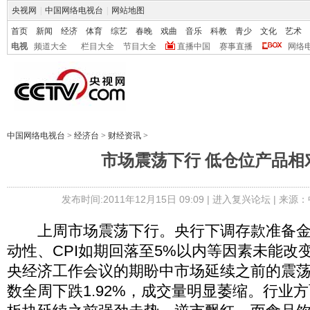
央视网
|
中国网络电视台
|
网站地图
首页
新闻
经济
体育
综艺
春晚
戏曲
音乐
科教
青少
文化
艺术
电视
频道大全
栏目大全
节目大全
直播中国
赛事直播
网络
中国网络电视台
>
经济台
>
财经资讯
>
市场震荡下行 低仓位产品相
发布时间:2011年12月15日 09:09 |
进入复兴论坛
| 来源：
上周市场震荡下行。央行下调存款准备金率
动性、CPI如期回落至5%以内等因素未能改
央经济工作会议的期盼中市场延续之前的震
数全周下跌1.92%，成交量明显萎缩。行业