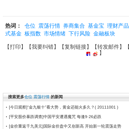
热词：
仓位
震荡行情
券商集合
基金宝
理财产品
式基金
板指数
市场情绪
下行风险
金融板块
【
打印
】【
我要纠错
】【
复制链接
】【
转发邮件
】
】
搜索更多
仓位
震荡行情
的新闻
[今日观察]“金九银十”看大势，黄金还能火多久？( 20111001 )
[平安股价暴跌调查]中国平安遭遇魔咒 每逢9·26必跌
[金价重返千九美元]国际金价盘中又创新高 开始新一轮震荡走势