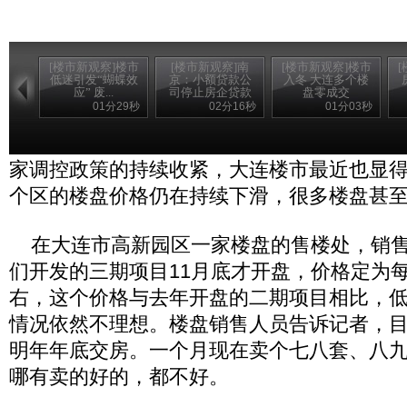
[楼市新观察]楼市
[楼市新观察]南
[楼市新观察]楼市
低迷引发“蝴蝶效
京：小额贷款公
入冬 大连多个楼
应” 废...
司停止房企贷款
盘零成交
01分29秒
02分16秒
01分03秒
再来看大连的情况。传统上冬季就是楼市的
家调控政策的持续收紧，大连楼市最近也显
个区的楼盘价格仍在持续下滑，很多楼盘甚
在大连市高新园区一家楼盘的售楼处，销售
们开发的三期项目11月底才开盘，价格定为每
右，这个价格与去年开盘的二期项目相比，
情况依然不理想。楼盘销售人员告诉记者，
明年年底交房。一个月现在卖个七八套、八
哪有卖的好的，都不好。