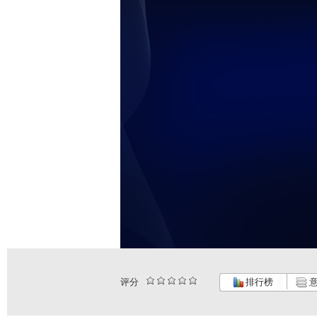
评分
排行榜
意