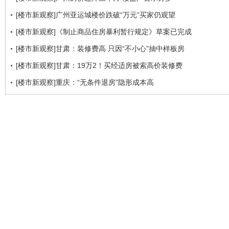
[楼市新观察]广州亚运城楼价跌破“万元”买家仍观望
[楼市新观察]《制止商品住房暴利暂行规定》草案已完成
[楼市新观察]甘肃：装修费高 只因“不小心”抽中样板房
[楼市新观察]甘肃：19万2！买经适房被索高价装修费
[楼市新观察]重庆：“无条件退房”隐形成本高