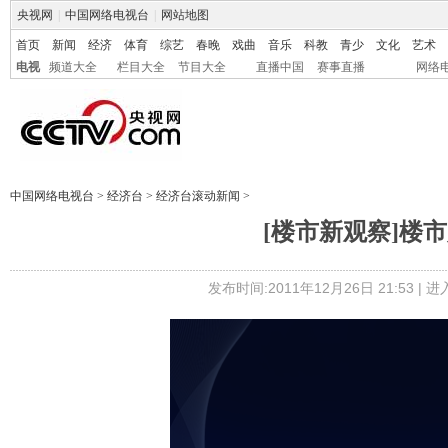
央视网
|
中国网络电视台
|
网站地图
首页
新闻
经济
体育
综艺
春晚
戏曲
音乐
科教
青少
文化
艺术
电视
频道大全
栏目大全
节目大全
直播中国
赛事直播
网络
中国网络电视台
>
经济台
>
经济台滚动新闻
>
[楼市新观察]楼
发布时间:2011年12月26日 21:53 |
进