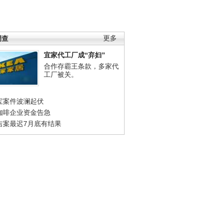
调查
更多
宜家代工厂成“弃妇”
合作存霸王条款，多家代
工厂被关。
宝案件波澜起伏
咖啡企业资金告急
吉案最迟7月底有结果