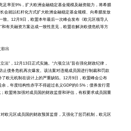
充足率至9%，扩大欧洲金融稳定基金规模及融资能力，将希腊
区财长会就以杠杆化方式扩大欧洲金融稳定基金规模、向希腊发放
一致。12月9日，欧盟本年最后一次峰会发布《欧元区领导人
议”和有关融资方案达成一致性意见，欧盟在解决欧债危机等方
之欲出
立法”，12月13日正式实施。“六项立法”旨在强化财政纪律，
防止债务危机再次爆发。该法案对违规成员国进行制裁和罚款
补了欧元机制在设计上的严重缺陷。12月9日，欧盟峰会公布
盈余，年度结构性赤字不得超过名义GDP的0.5%；债券发行需
裁；欧盟将加强对成员国的财政监督和评估，有权要求成员国重
了对欧元区成员国的财政预算监督，又强化了惩罚机制，欧元区