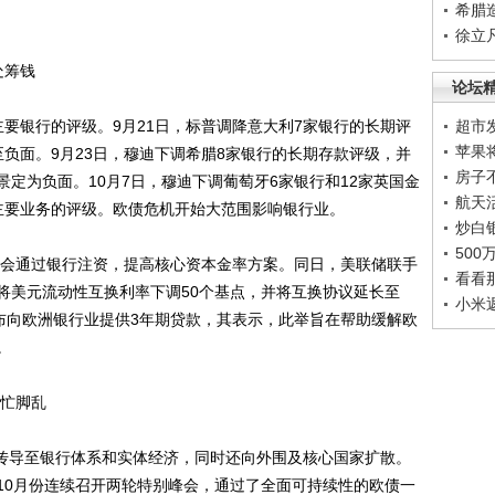
希腊
徐立
处筹钱
论坛
主要银行的评级。9月21日，标普调降意大利7家银行的长期评
超市
苹果
负面。9月23日，穆迪下调希腊8家银行的长期存款评级，并
房子
定为负面。10月7日，穆迪下调葡萄牙6家银行和12家英国金
航天
主要业务的评级。欧债危机开始大范围影响银行业。
炒白
50
会通过银行注资，提高核心资本金率方案。同日，美联储联手
看看
将美元流动性互换利率下调50个基点，并将互换协议延长至
小米
行宣布向欧洲银行业提供3年期贷款，其表示，此举旨在帮助缓解欧
。
忙脚乱
传导至银行体系和实体经济，同时还向外围及核心国家扩散。
10月份连续召开两轮特别峰会，通过了全面可持续性的欧债一