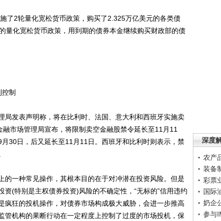
实施了2轮量化宽松货币政策，购买了2.325万亿美元的各类债
轮”的量化宽松货币政策，用到期的债券本金继续购买财政部的债
到控制
管理局发表声明称，将在比利时、法国、意大利和西班牙实施卖
金融市场管理局宣布，将限制卖空金融股禁令延长至11月11
深度
月30日，后又延长至11月11日。西班牙和比利时则表示，禁
。
农产
装备
的一种常见操作，其根本目的在于对冲潜在投资风险。但是
彩票
资(特别是主权债券投资)风险的不确定性，“无标的”信用违约
国际
奶企
是疯狂的投机操作，对债券市场构成极大威胁，会进一步推高
参与
监管机构的果断行动在一定程度上控制了过度的市场投机，保