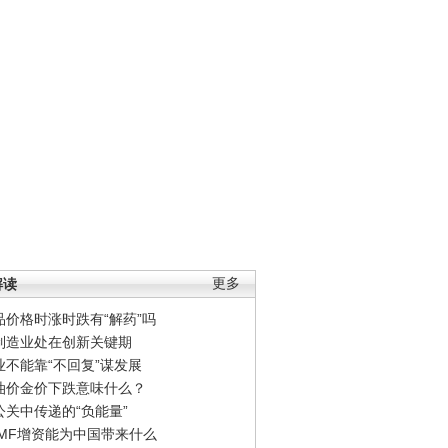
解读
更多
品价格时涨时跌有“解药”吗
制造业处在创新关键期
业不能靠“不回复”谋发展
油价金价下跌意味什么？
公关中传递的“负能量”
IMF增资能为中国带来什么