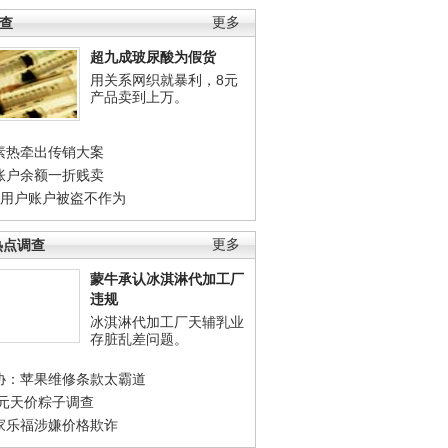
调查
更多
超九成玻尿酸为假货
用关系网织就暴利，8元
产品卖到上万。
素热牵出传销大案
账户余额一折贱卖
店用户账户被盗不作为
热点调查
更多
蒙牛承认冰淇淋代加工厂
违规
冰淇淋代加工厂天辅乳业
存脏乱差问题。
协：苹果维修条款太霸道
0元天价粽子调查
家乐福涉嫌价格欺诈