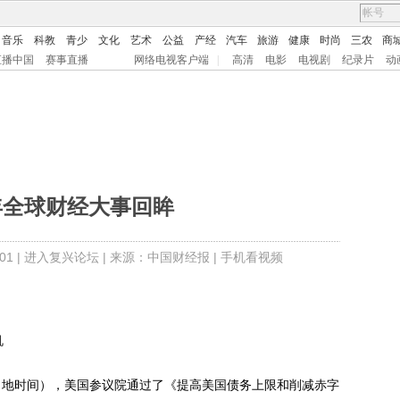
音乐
科教
青少
文化
艺术
公益
产经
汽车
旅游
健康
时尚
三农
商
直播中国
赛事直播
网络电视客户端
|
高清
电影
电视剧
纪录片
动
1年全球财经大事回眸
1 |
进入复兴论坛
| 来源：中国财经报 |
手机看视频
机
当地时间），美国参议院通过了《提高美国债务上限和削减赤字