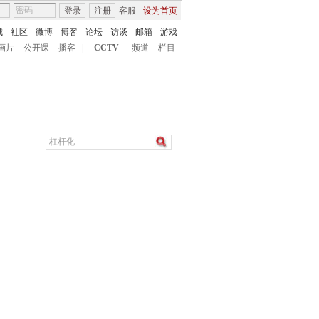
登录
注册
客服
设为首页
城
社区
微博
博客
论坛
访谈
邮箱
游戏
画片
公开课
播客
|
CCTV
频道
栏目