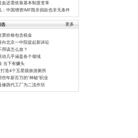
造血还需依靠基本制度变革
凡：中国增资IMF既非捐款也非无条件
精选
更多
发票价格包含税金
将向北京一中院提起新诉讼
不用该怎么放？
活动几乎涵盖各个领域
银 当下有赚头
0万打造4个五星级旅游厕所
那些年薪百万的“神秘”职业
返修因代工厂为二流作坊