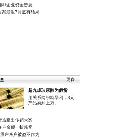
咖啡企业资金告急
吉案最迟7月底有结果
调查
更多
超九成玻尿酸为假货
用关系网织就暴利，8元
产品卖到上万。
素热牵出传销大案
账户余额一折贱卖
店用户账户被盗不作为