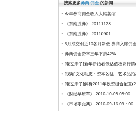
搜索更多
券商
佣金
的新闻
今年券商佣金收入大幅萎缩
《东南胜券》 20111123
《东南胜券》 20110901
5月成交创近10各月新低 券商入账佣金
券商佣金费率三年下滑42%
[老左来了]新年伊始看低估值板块行情(201
[视频]文化动态：资本凶猛！艺术品
[老左来了]解析2011年投资组合配置(201
《财经早班车》 2010-10-08 08:00
《市场零距离》 2010-09-16 09：00