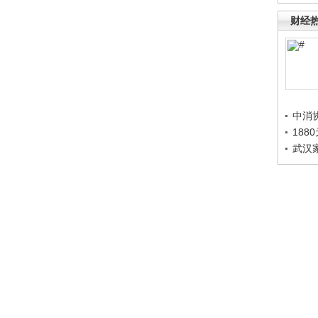
财经
中消
188
武汉