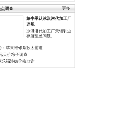
热点调查
更多
蒙牛承认冰淇淋代加工厂
违规
冰淇淋代加工厂天辅乳业
存脏乱差问题。
协：苹果维修条款太霸道
0元天价粽子调查
家乐福涉嫌价格欺诈