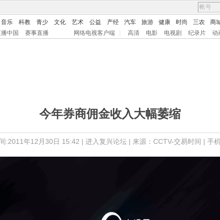
音乐
科教
青少
文化
艺术
公益
产经
汽车
旅游
健康
时尚
三农
商
直播中国
赛事直播
网络电视客户端
|
高清
电影
电视剧
纪录片
动
今年券商佣金收入大幅萎缩
:2011年12月30日 15:42 |
进入复兴论坛
| 来源：CCTV-交易时间 |
手