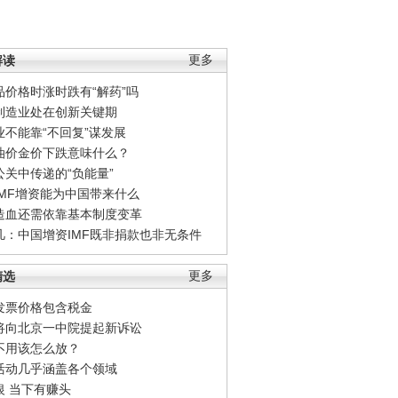
解读
更多
品价格时涨时跌有“解药”吗
制造业处在创新关键期
业不能靠“不回复”谋发展
油价金价下跌意味什么？
公关中传递的“负能量”
IMF增资能为中国带来什么
造血还需依靠基本制度变革
凡：中国增资IMF既非捐款也非无条件
精选
更多
发票价格包含税金
将向北京一中院提起新诉讼
不用该怎么放？
活动几乎涵盖各个领域
银 当下有赚头