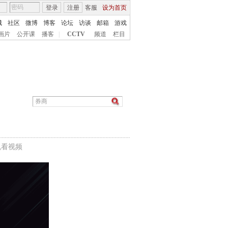
登录
注册
客服
设为首页
城
社区
微博
博客
论坛
访谈
邮箱
游戏
画片
公开课
播客
|
CCTV
频道
栏目
机看视频