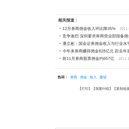
相关报道：
12月券商佣金收入环比降35%
2011-
竞争激烈 深圳要求券商营业部报备佣
潘立彬：国金证券佣金收入与行业水
今年来券商赚得佣金828亿元 距去年
前11月券商股票佣金约657亿
2011-
热词：
券商
佣金
收入
萎缩
【
打印
】【
我要纠错
】【
复制链