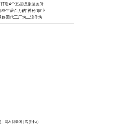
0万打造4个五星级旅游厕所
那些年薪百万的“神秘”职业
返修因代工厂为二流作坊
意
|
网友智囊团
|
客服中心