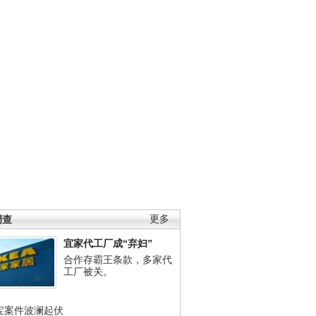
调查
更多
宜家代工厂成“弃妇”
合作存霸王条款，多家代
工厂被关。
宝案件波澜起伏