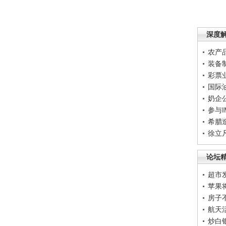
深度
农产
装备
彩票
国际
奶企
参与
希腊
徐立
论坛
超市
苹果
房子
航天
炒白