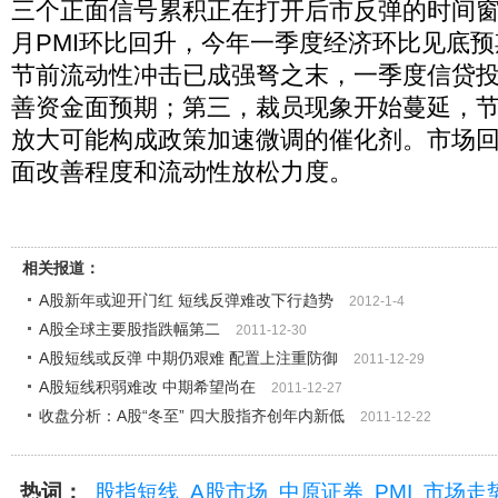
三个正面信号累积正在打开后市反弹的时间窗
月PMI环比回升，今年一季度经济环比见底
节前流动性冲击已成强弩之末，一季度信贷
善资金面预期；第三，裁员现象开始蔓延，
放大可能构成政策加速微调的催化剂。市场
面改善程度和流动性放松力度。
相关报道：
A股新年或迎开门红 短线反弹难改下行趋势
2012-1-4
A股全球主要股指跌幅第二
2011-12-30
A股短线或反弹 中期仍艰难 配置上注重防御
2011-12-29
A股短线积弱难改 中期希望尚在
2011-12-27
收盘分析：A股“冬至” 四大股指齐创年内新低
2011-12-22
热词：
股指短线
A股市场
中原证券
PMI
市场走