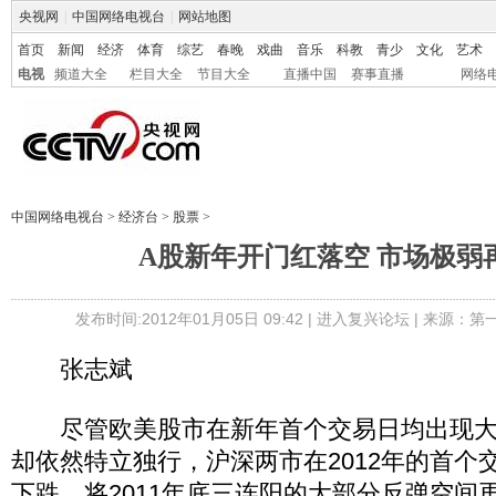
央视网
|
中国网络电视台
|
网站地图
首页
新闻
经济
体育
综艺
春晚
戏曲
音乐
科教
青少
文化
艺术
电视
频道大全
栏目大全
节目大全
直播中国
赛事直播
网络
中国网络电视台
>
经济台
>
股票
>
A股新年开门红落空 市场极弱
发布时间:2012年01月05日 09:42 |
进入复兴论坛
| 来源：第
张志斌
尽管欧美股市在新年首个交易日均出现大
却依然特立独行，沪深两市在2012年的首个
下跌，将2011年底三连阳的大部分反弹空间