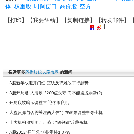
体
权重股
时间窗口
高价股
空方
【
打印
】【
我要纠错
】【
复制链接
】【
转发邮件
】
】
搜索更多
股指短线
A股市场
的新闻
A股新年或迎开门红 短线反弹难改下行趋势
A股开局遭“大溃败“2200点失守 尚不能摆脱弱势(2)
开局疲软暗示调整年 迎冬播良机
大盘反弹与否需关注两大信号 在政策调整中寻生机
十大机构预测周四走势：“阴包阳”暗藏杀机
A股2012“开门绿”沪指重挫1.37%