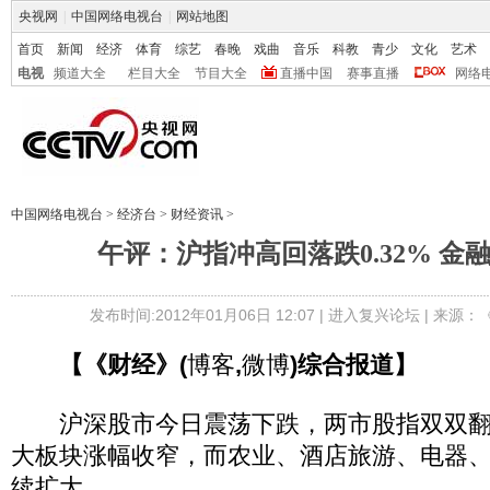
央视网
|
中国网络电视台
|
网站地图
首页
新闻
经济
体育
综艺
春晚
戏曲
音乐
科教
青少
文化
艺术
电视
频道大全
栏目大全
节目大全
直播中国
赛事直播
网络
中国网络电视台
>
经济台
>
财经资讯
>
午评：沪指冲高回落跌0.32% 金
发布时间:2012年01月06日 12:07 |
进入复兴论坛
| 来源：
【《财经》(
博客
,
微博
)综合报道】
沪深股市今日震荡下跌，两市股指双双翻
大板块涨幅收窄，而农业、酒店旅游、电器
续扩大。