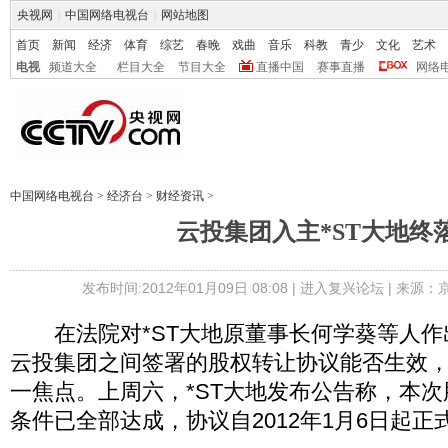
央视网
|
中国网络电视台
|
网站地图
首页
新闻
经济
体育
综艺
春晚
戏曲
音乐
科教
青少
文化
艺术
电视
频道大全
栏目大全
节目大全
直播中国
赛事直播
网络
中国网络电视台
>
经济台
>
财经资讯
>
云投集团入主*ST大地终
发布时间:2012年01月09日 08:08 |
进入复兴论坛
| 来源：
在法院对*ST大地原董事长何学葵等人作
云投集团之间签署的股权转让协议能否生效
一焦点。上周六，*ST大地发布公告称，本
条件已全部达成，协议自2012年1月6日起正