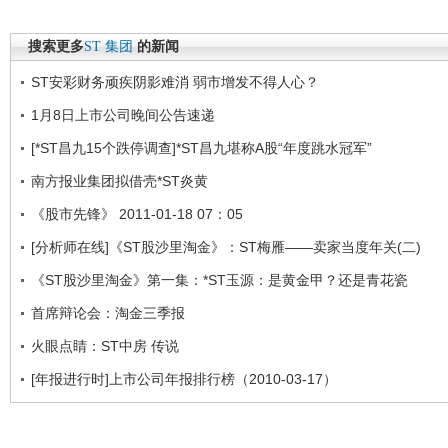
搜索更多
ST
集团
的新闻
ST安彩财务顽疾阴影难消 弱市增发不得人心？
1月8日上市公司晚间公告速递
[*ST昌九15个跌停调查]*ST昌九堪称A股“年度跳水冠军”
南方报业集团拟借壳*ST炎黄
《股市先锋》 2011-01-18 07：05
[分析师在线]《ST股沙里淘金》：ST梅雁——卖家当度年关(二)
《ST股沙里淘金》第一集：*ST玉源：是黄金甲？还是青花瓷
首席辩论会：淘金三季报
火眼点睛：ST中房 传说
[年报进行时]上市公司年报排行榜（2010-03-17）