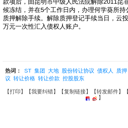
款项后，由昆明市中级人民法院解除2011昆非执
候冻结，并在5个工作日内，办理何学葵所持公
质押解除手续。解除质押登记手续当日，云投
万元一次性汇入债权人账户。
热词：
ST
集团
大地
股份转让协议
债权人
质押
议
转让价格
转让价款
控股股东
【
打印
】【
我要纠错
】【
复制链接
】【
转发邮件
】
】