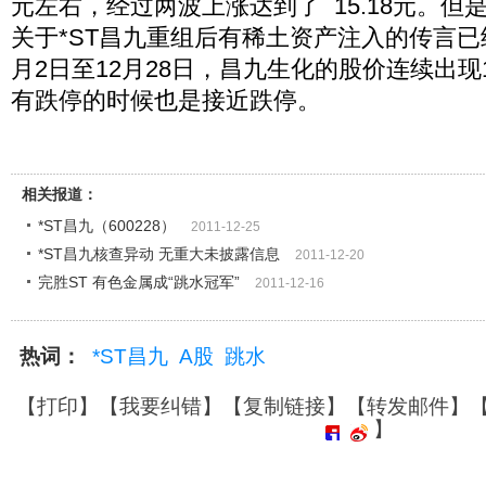
元左右，经过两波上涨达到了 15.18元。但
关于*ST昌九重组后有稀土资产注入的传言已
月2日至12月28日，昌九生化的股价连续出现
有跌停的时候也是接近跌停。
相关报道：
*ST昌九（600228）
2011-12-25
*ST昌九核查异动 无重大未披露信息
2011-12-20
完胜ST 有色金属成“跳水冠军”
2011-12-16
热词：
*ST昌九
A股
跳水
【
打印
】【
我要纠错
】【
复制链接
】【
转发邮件
】
】