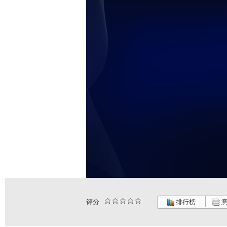
评分
排行榜
意