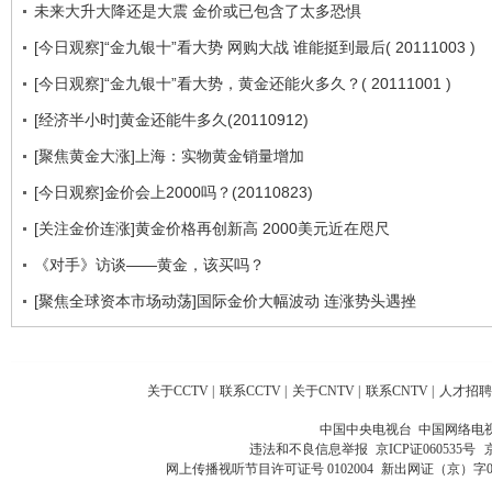
未来大升大降还是大震 金价或已包含了太多恐惧
[今日观察]“金九银十”看大势 网购大战 谁能挺到最后( 20111003 )
[今日观察]“金九银十”看大势，黄金还能火多久？( 20111001 )
[经济半小时]黄金还能牛多久(20110912)
[聚焦黄金大涨]上海：实物黄金销量增加
[今日观察]金价会上2000吗？(20110823)
[关注金价连涨]黄金价格再创新高 2000美元近在咫尺
《对手》访谈——黄金，该买吗？
[聚焦全球资本市场动荡]国际金价大幅波动 连涨势头遇挫
关于CCTV
|
联系CCTV
|
关于CNTV
|
联系CNTV
|
人才招聘
中国中央电视台 中国网络电
违法和不良信息举报
京ICP证060535号
网上传播视听节目许可证号 0102004
新出网证（京）字0