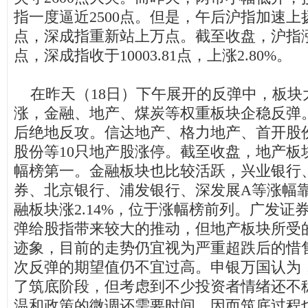
指一度逼近2500点。但是，午后沪指加速上扬
点，深成指重新站上万点。截至收盘，沪指涨1.3
点，深成指收于10003.81点，上涨2.80%。
在昨天（18日）下午展开的反弹中，板块
涨，金融、地产、煤炭等权重板块企稳反弹
后绝地反攻。信达地产、格力地产、首开股
股份等10只地产股涨停。截至收盘，地产板块
幅榜第一。金融板块也比较活跃，兴业银行
券、北京银行、浦发银行、深发展A等涨幅
融板块涨2.14%，位于涨幅榜前列。广发证
弹给股指带来较大的推动，但地产板块所受
迹象，目前的走势仍宜视为严重超跌后的惜
次反弹的期望值仍不宜过高。申银万国认为
了筑底阶段，但考虑到不少投资者情绪还不
温和政策的微调还需要时间，因而筑底过程