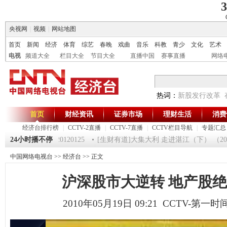
3
央视网
|
视频
|
网站地图
首页
新闻
经济
体育
综艺
春晚
戏曲
音乐
科教
青少
文化
艺术
电视
频道大全
栏目大全
节目大全
直播中国
赛事直播
网络
热词：
新股发行改革
首页
财经资讯
证券市场
理财生活
消费
经济台排行榜
|
CCTV-2直播
|
CCTV-7直播
|
CCTV栏目导航
|
专题汇总
《第一时间》 20120125
24小时播不停
[生财有道]大集大利 走进湛江（下） （20120
中国网络电视台
>>
经济台
>> 正文
沪深股市大逆转 地产股
2010年05月19日 09:21 CCTV-第一时