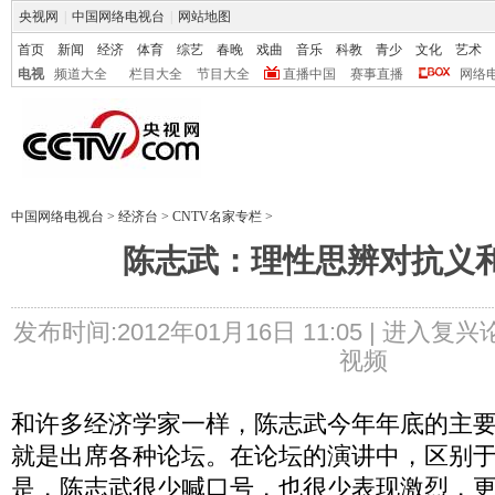
央视网
|
中国网络电视台
|
网站地图
首页
新闻
经济
体育
综艺
春晚
戏曲
音乐
科教
青少
文化
艺术
电视
频道大全
栏目大全
节目大全
直播中国
赛事直播
网络
中国网络电视台
>
经济台
>
CNTV名家专栏
>
陈志武：理性思辨对抗义
发布时间:2012年01月16日 11:05 |
进入复兴
视频
和许多经济学家一样，陈志武今年年底的主
就是出席各种论坛。在论坛的演讲中，区别
是，陈志武很少喊口号，也很少表现激烈，