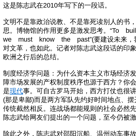
这是陈志武在2010年写下的一段话。
文明不是靠政治说教、不是靠死读别人的书
思。博物馆的作用更多是激发思考。“To build 
we must know the past”(要建设
对文革，也如此。记者对陈志武这段话的印
欧洲之行后的总结。
制度经济学问题：为什么资本主义市场经济
障市场发展的产权制度秩序也源于西方？你
是
现代
事。可自古罗马开始，西方打仗也很
(那是卑鄙)而是两方军队先约好时间地点、
传统截然相反。连战场都能规则的社会必然
陈志武给网友们提出的一个问题，至今仍被
除此之外，陈志武对邵阳沉船、温州动车事