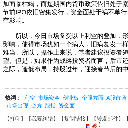
加面临枯竭，而短期国内货币政策依旧处于
节前IPO依旧密集发行，资金面处于祸不单
空影响。
所以，今日市场备受以上利空的叠加，形
影响，使得市场犹如一个病人，旧病复发一
难当。所以，操作上来说，笔者建议投资者
望。但是，如果作为战略投资者而言，后市
之际，逢低布局，持股过年，迎接春节后的
热词：
利空
市场资金
创业板
个股方面
A股市场
市场出现
空方
股指
资金面
【
打印
】【
我要纠错
】【
复制链接
】【
转发邮件
】
】