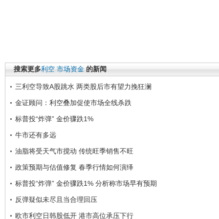
搜索更多
利空
市场资金
的新闻
三利空导致A股跳水 两类股后市有望力挽狂澜
金证顾问：利空叠加促使市场全线杀跌
标普投“炸弹” 金价骤跌1%
牛市还有多远
油脂将受天气市搅动 传统旺季销售不旺
政策预期与估值修复 春季行情如何演绎
标普投“炸弹” 金价骤跌1% 分析称市场早有预期
反弹疑似未尽且当合理回压
欧市利空日韩股低开 港市高位承压下行