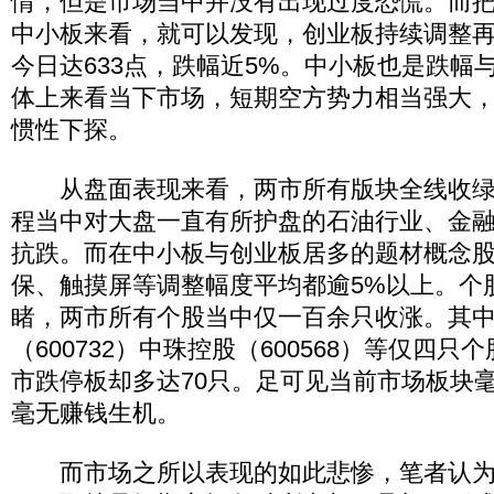
情，但是市场当中并没有出现过度恐慌。而
中小板来看，就可以发现，创业板持续调整
今日达633点，跌幅近5%。中小板也是跌幅与
体上来看当下市场，短期空方势力相当强大
惯性下探。
从盘面表现来看，两市所有版块全线收绿
程当中对大盘一直有所护盘的石油行业、金
抗跌。而在中小板与创业板居多的题材概念
保、触摸屏等调整幅度平均都逾5%以上。个
睹，两市所有个股当中仅一百余只收涨。其
（600732）中珠控股（600568）等仅四
市跌停板却多达70只。足可见当前市场板块
毫无赚钱生机。
而市场之所以表现的如此悲惨，笔者认为