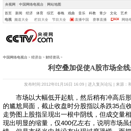
央视网
|
中国网络电视台
|
网站地图
首页
新闻
经济
体育
综艺
春晚
戏曲
音乐
科教
青少
文化
艺术
电视
频道大全
栏目大全
节目大全
直播中国
赛事直播
网络
中国网络电视台
>
经济台
>
财经资讯
>
利空叠加促使A股市场全线
发布时间:2012年01月16日 16:09 |
进入复兴论坛
| 来源：
市场以大幅低开起航，然后稍有冲高后形
的尴尬局面，截止收盘时分股指以杀跌35点收盘
走势图上股指呈现出一根中阴线，但成交量
现出明显的缩量，仅400亿左右，说明市场