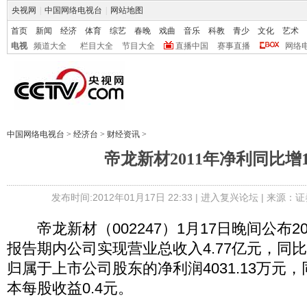
央视网
|
中国网络电视台
|
网站地图
首页
新闻
经济
体育
综艺
春晚
戏曲
音乐
科教
青少
文化
艺术
电视
频道大全
栏目大全
节目大全
直播中国
赛事直播
网络
中国网络电视台
>
经济台
>
财经资讯
>
帝龙新材2011年净利同比增1
发布时间:2012年01月17日 22:33 |
进入复兴论坛
| 来源：证
帝龙新材（002247）1月17日晚间公布2
报告期内公司实现营业总收入4.77亿元，同比增
归属于上市公司股东的净利润4031.13万元，
本每股收益0.4元。