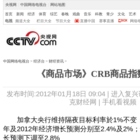
央视网
|
中国网络电视台
|
网站地图
首页
新闻
经济
体育
综艺
春晚
戏曲
音乐
科教
青少
文化
艺术
电视
频道大全
栏目大全
节目大全
直播中国
赛事直播
网络
中国网络电视台
>
经济台
>
财经资讯
>
《商品市场》CRB商品指
发布时间:2012年01月18日 09:04 |
进入复兴
克财经网 |
手机看视频
加拿大央行维持隔夜目标利率於1%不变；并
年及2012年经济增长预测分别至2.4%及2%；
长预测下调至2.8%