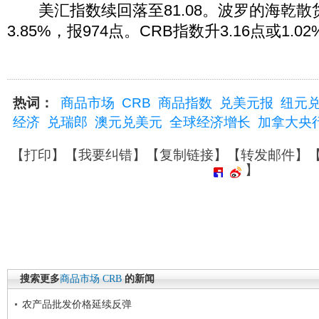
美汇指数续回落至81.08。波罗的海乾散
3.85%，报974点。CRB指数升3.16点或1.02
热词：
商品市场
CRB
商品指数
兑美元报
纽元
经济
兑瑞郎
澳元兑美元
全球经济增长
加拿大央
【
打印
】【
我要纠错
】【
复制链接
】【
转发邮件
】
】
搜索更多
商品市场
CRB
的新闻
农产品批发价格延续反弹