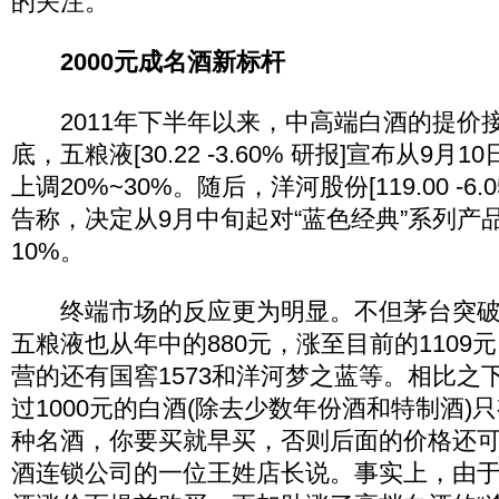
的关注。
2000元成名酒新标杆
2011年下半年以来，中高端白酒的提价接二
底，五粮液[30.22 -3.60% 研报]宣布从9
上调20%~30%。随后，洋河股份[119.00 -6
告称，决定从9月中旬起对“蓝色经典”系列产
10%。
终端市场的反应更为明显。不但茅台突破20
五粮液也从年中的880元，涨至目前的1109
营的还有国窖1573和洋河梦之蓝等。相比之下
过1000元的白酒(除去少数年份酒和特制酒)
种名酒，你要买就早买，否则后面的价格还可
酒连锁公司的一位王姓店长说。事实上，由