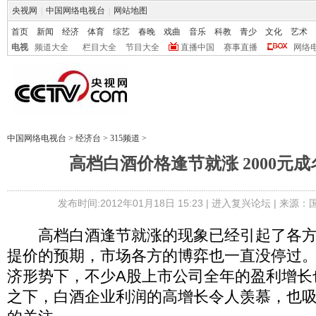
央视网
|
中国网络电视台
|
网站地图
首页
新闻
经济
体育
综艺
春晚
戏曲
音乐
科教
青少
文化
艺术
电视
频道大全
栏目大全
节目大全
直播中国
赛事直播
网络
中国网络电视台
>
经济台
>
315频道
>
高档白酒价格逢节就涨 2000元
发布时间:2012年01月18日 15:23 |
进入复兴论坛
| 来源：
高档白酒逢节就涨的现象已经引起了各方
提价的预期，市场各方的博弈也一直没停过。在
济形势下，不少A股上市公司全年的盈利增长
之下，白酒企业利润的高增长令人羡慕，也