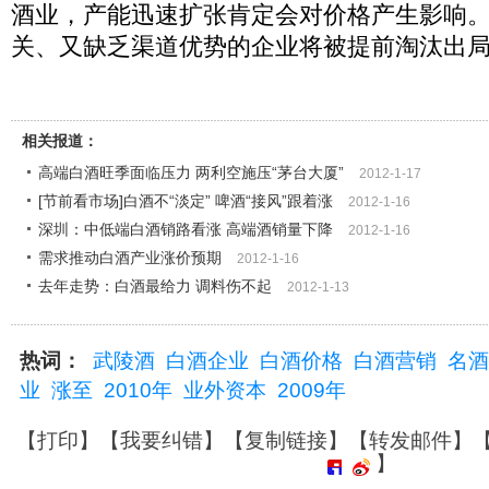
酒业，产能迅速扩张肯定会对价格产生影响
关、又缺乏渠道优势的企业将被提前淘汰出局
相关报道：
高端白酒旺季面临压力 两利空施压“茅台大厦”
2012-1-17
[节前看市场]白酒不“淡定” 啤酒“接风”跟着涨
2012-1-16
深圳：中低端白酒销路看涨 高端酒销量下降
2012-1-16
需求推动白酒产业涨价预期
2012-1-16
去年走势：白酒最给力 调料伤不起
2012-1-13
热词：
武陵酒
白酒企业
白酒价格
白酒营销
名酒
业
涨至
2010年
业外资本
2009年
【
打印
】【
我要纠错
】【
复制链接
】【
转发邮件
】
】