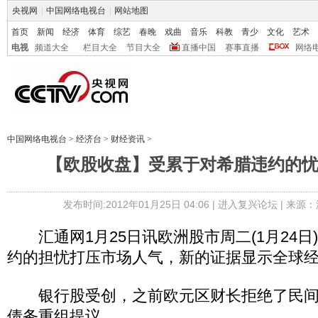
央视网
|
中国网络电视台
|
网站地图
首页
新闻
经济
体育
综艺
春晚
戏曲
音乐
科教
青少
文化
艺术
电视
频道大全
栏目大全
节目大全
直播中国
赛事直播
网络
中国网络电视台
>
经济台
>
财经资讯
>
【欧股收盘】受累于对希腊违约的
发布时间:2012年01月25日 04:06 |
进入复兴论坛
| 来源：
汇通网1月25日讯欧洲股市周二(1月24日
约的担忧打压市场人气，新的证据显示全球
银行股受创，之前欧元区财长拒绝了民间
债务重组提议。