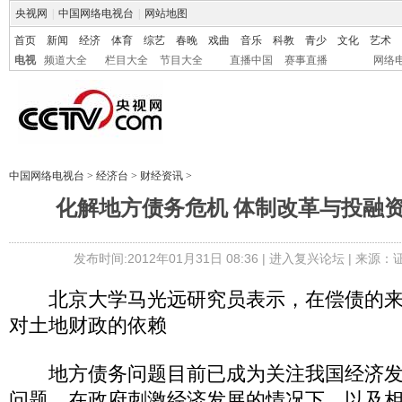
央视网
|
中国网络电视台
|
网站地图
首页
新闻
经济
体育
综艺
春晚
戏曲
音乐
科教
青少
文化
艺术
电视
频道大全
栏目大全
节目大全
直播中国
赛事直播
网络
中国网络电视台
>
经济台
>
财经资讯
>
化解地方债务危机 体制改革与投融
发布时间:2012年01月31日 08:36 |
进入复兴论坛
| 来源：
北京大学马光远研究员表示，在偿债的来
对土地财政的依赖
地方债务问题目前已成为关注我国经济发
问题。在政府刺激经济发展的情况下，以及