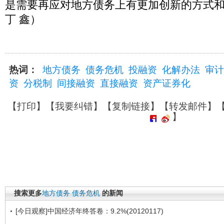
是需要再应对地方债务上有更加创新的方式
丁 鑫）
热词：
地方债务
债务危机
投融资
化解办法
审计
资
分税制
间接融资
直接融资
资产证券化
【
打印
】【
我要纠错
】【
复制链接
】【
转发邮件
】
】
搜索更多
地方债务
债务危机
的新闻
[今日观察]中国经济年终答卷：9.2%(20120117)