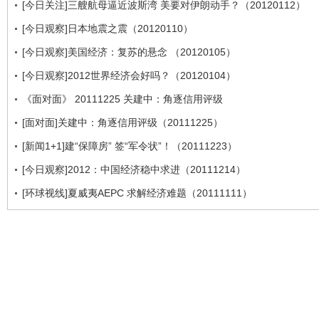
[今日关注]三艘航母逼近波斯湾 美要对伊朗动手？（20120112）
[今日观察]日本地震之震（20120110）
[今日观察]美国经济：复苏的悬念 （20120105）
[今日观察]2012世界经济会好吗？（20120104）
《面对面》 20111225 关建中：角逐信用评级
[面对面]关建中：角逐信用评级（20111225）
[新闻1+1]建“保障房” 签“军令状”！（20111223）
[今日观察]2012：中国经济稳中求进（20111214）
[环球视线]夏威夷AEPC 求解经济难题（20111111）