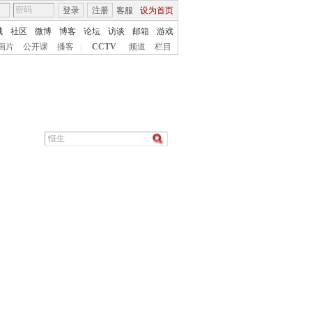
登录
注册
客服
设为首页
城
社区
微博
博客
论坛
访谈
邮箱
游戏
画片
公开课
播客
|
CCTV
频道
栏目