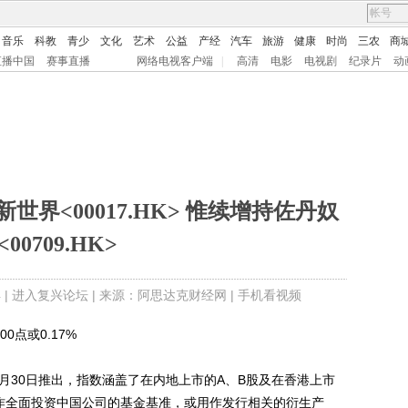
音乐
科教
青少
文化
艺术
公益
产经
汽车
旅游
健康
时尚
三农
商
直播中国
赛事直播
网络电视客户端
|
高清
电影
电视剧
纪录片
动
界<00017.HK> 惟续增持佐丹奴
<00709.HK>
 |
进入复兴论坛
| 来源：阿思达克财经网 |
手机看视频
0点或0.17%
月30日推出，指数涵盖了在内地上市的A、B股及在香港上市
作全面投资中国公司的基金基准，或用作发行相关的衍生产