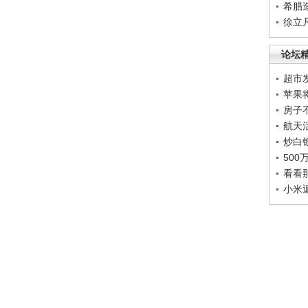
希腊
徐立
论坛
超市
苹果
房子
航天
炒白
50
看看
小米