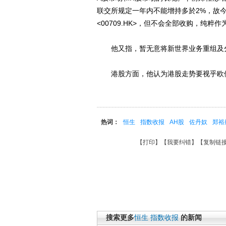
联交所规定一年内不能增持多於2%，故
<00709.HK>，但不会全部收购，纯粹
他又指，暂无意将新世界业务重组及
港股方面，他认为港股走势要视乎欧债
热词：
恒生
指数收报
AH股
佐丹奴
郑裕
【
打印
】【
我要纠错
】【
复制链
搜索更多
恒生
指数收报
的新闻