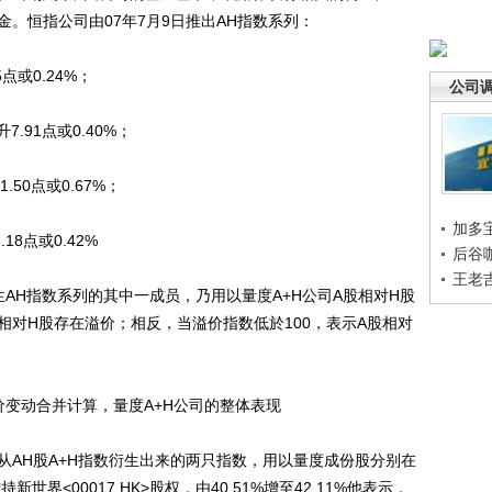
基金。恒指公司由07年7月9日推出AH指数系列：
点或0.24%；
公司
.91点或0.40%；
50点或0.67%；
加多
8点或0.42%
后谷
王老
AH指数系列的其中一成员，乃用以量度A+H公司A股相对H股
股相对H股存在溢价；相反，当溢价指数低於100，表示A股相对
变动合并计算，量度A+H公司的整体表现
从AH股A+H指数衍生出来的两只指数，用以量度成份股分别在
界<00017.HK>股权，由40.51%增至42.11%他表示，