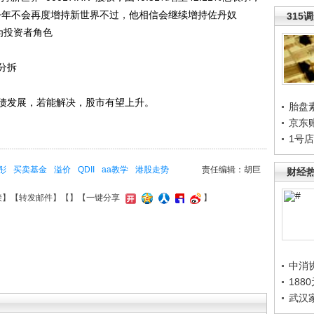
今年不会再度增持新世界不过，他相信会继续增持佐丹奴
315
作为投资者角色
分拆
发展，若能解决，股市有望上升。
胎盘
京东
1号
彤
买卖基金
溢价
QDII
aa教学
港股走势
责任编辑：胡巨
财经
接
】【
转发邮件
】【
】
【一键分享
】
中消
188
武汉