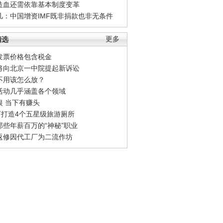
造血还需依靠基本制度变革
凡：中国增资IMF既非捐款也非无条件
精选
更多
发票价格包含税金
将向北京一中院提起新诉讼
不用该怎么放？
活动几乎涵盖各个领域
银 当下有赚头
0万打造4个五星级旅游厕所
那些年薪百万的“神秘”职业
返修因代工厂为二流作坊