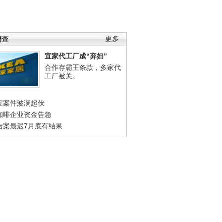
调查
更多
宜家代工厂成“弃妇”
合作存霸王条款，多家代
工厂被关。
宝案件波澜起伏
咖啡企业资金告急
吉案最迟7月底有结果