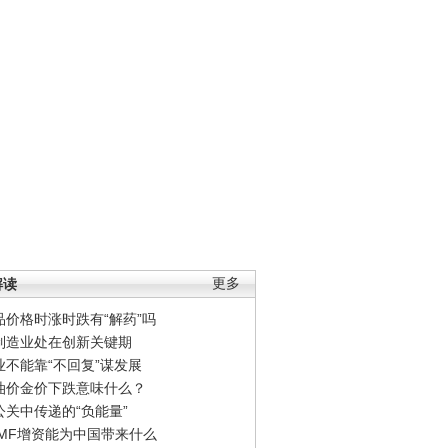
解读
更多
品价格时涨时跌有“解药”吗
制造业处在创新关键期
业不能靠“不回复”谋发展
油价金价下跌意味什么？
公关中传递的“负能量”
IMF增资能为中国带来什么