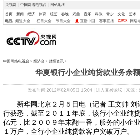
央视网
|
中国网络电视台
|
网站地图
首页
新闻
经济
体育
综艺
春晚
戏曲
音乐
科教
青少
文化
艺术
电视
频道大全
栏目大全
节目大全
直播中国
赛事直播
网络
中国网络电视台
>
经济台
>
财经资讯
>
华夏银行小企业纯贷款业务余
发布时间:2012年02月05日 15:04 |
进入复兴论坛
| 来源：
新华网北京２月５日电（记者 王文帅 刘
行获悉，截至２０１１年底，该行小企业纯
亿元，比２００９年末翻一番，服务的小企
１万户，全行小企业纯贷款客户突破万户。