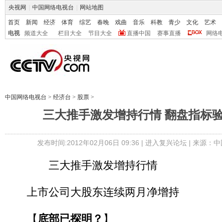
央视网
|
中国网络电视台
|
网站地图
首页
新闻
经济
体育
综艺
春晚
戏曲
音乐
科教
青少
文化
艺术
电视
频道大全
栏目大全
节目大全
直播中国
赛事直播
网络
中国网络电视台
>
经济台
>
股票
>
三大推手激发增持行情 翻盘指标
发布时间:2012年02月06日 09:36 |
进入复兴论坛
| 来源：中
三大推手激发增持行情
上市公司大股东连续两月净增持
【
底部已探明？
】