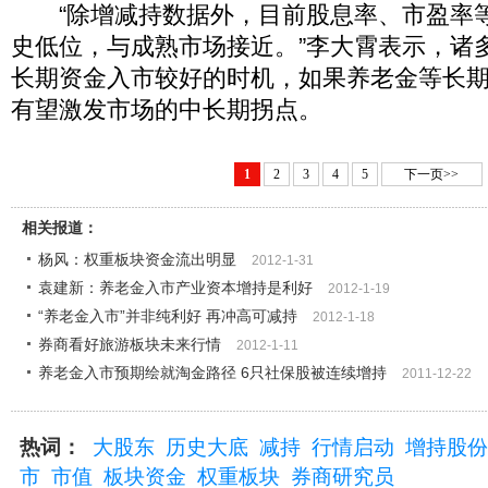
“除增减持数据外，目前股息率、市盈率
史低位，与成熟市场接近。”李大霄表示，诸
长期资金入市较好的时机，如果养老金等长
有望激发市场的中长期拐点。
1
2
3
4
5
下一页>>
相关报道：
杨风：权重板块资金流出明显
2012-1-31
袁建新：养老金入市产业资本增持是利好
2012-1-19
“养老金入市”并非纯利好 再冲高可减持
2012-1-18
券商看好旅游板块未来行情
2012-1-11
养老金入市预期绘就淘金路径 6只社保股被连续增持
2011-12-22
热词：
大股东
历史大底
减持
行情启动
增持股份
市
市值
板块资金
权重板块
券商研究员