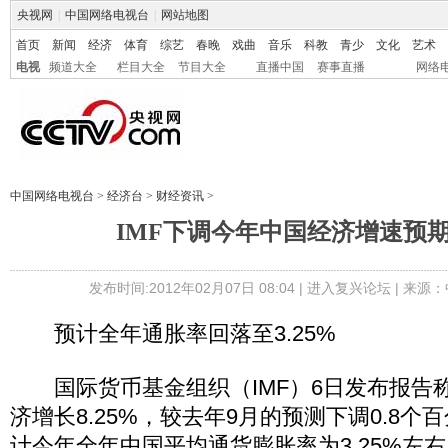
央视网
|
中国网络电视台
|
网站地图
首页
新闻
经济
体育
综艺
春晚
戏曲
音乐
科教
青少
文化
艺术
电视
频道大全
栏目大全
节目大全
直播中国
赛事直播
网络
中国网络电视台
>
经济台
>
财经资讯
>
IMF下调今年中国经济增速预期至
发布时间:2012年02月07日 08:04 |
进入复兴论坛
| 来源：
预计全年通胀率回落至3.25%
国际货币基金组织（IMF）6日发布报告
济增长8.25%，较去年9月的预测下调0.8个
计今年全年中国平均通货膨胀率为3.25%左