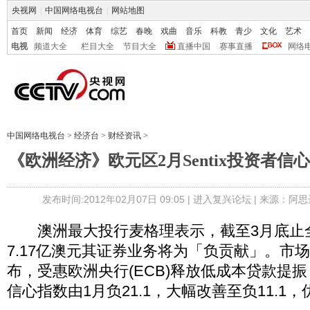
央视网
|
中国网络电视台
|
网站地图
首页
新闻
经济
体育
综艺
春晚
戏曲
音乐
科教
青少
文化
艺术
电视
频道大全
栏目大全
节目大全
直播中国
赛事直播
网络
中国网络电视台
>
经济台
>
财经资讯
>
《欧洲经济》欧元区2月Sentix投资者信
发布时间:2012年02月07日 09:05 |
进入复兴论坛
| 来源：阿思
澳洲最大投行麦格理表示，截至3月底止全
7.17亿澳元其证券业务将为「负贡献」。市场研
布，受惠欧洲央行(ECB)释放低成本贷款提
信心指数由1月负21.1，大幅改善至负11.1