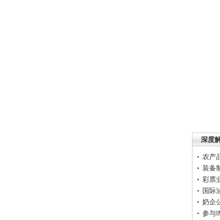
深度
农产
装备
彩票
国际
奶企
参与