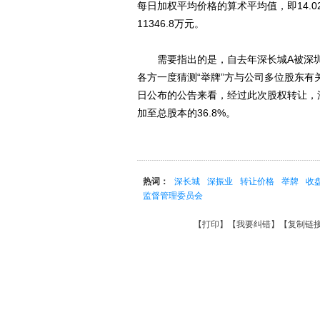
每日加权平均价格的算术平均值，即14.02
11346.8万元。
需要指出的是，自去年深长城A被深圳市
各方一度猜测“举牌”方与公司多位股东
日公布的公告来看，经过此次股权转让，
加至总股本的36.8%。
热词：
深长城
深振业
转让价格
举牌
收
监督管理委员会
【
打印
】【
我要纠错
】【
复制链