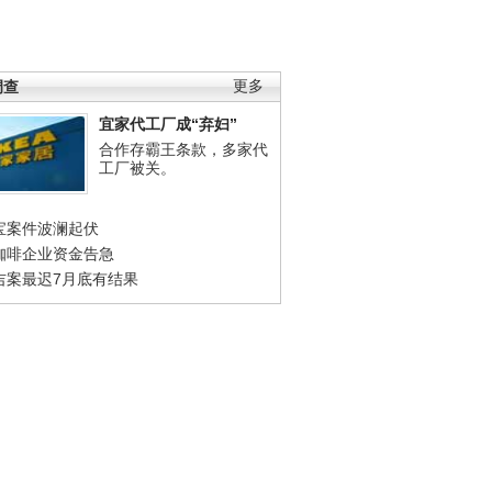
调查
更多
宜家代工厂成“弃妇”
合作存霸王条款，多家代
工厂被关。
宝案件波澜起伏
咖啡企业资金告急
吉案最迟7月底有结果