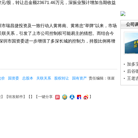
元/股，转让总金额23671.46万元，深振业预计增加当期收益
公司
瑞昌捷投资及一致行动人黄将南、黄将忠“举牌”以来，市场
有关联关系，引发了上市公司控制权可能易主的猜想。而结合今
深圳市国资委进一步增强了多深长城的控制力，持股比例将增
加多
后谷
王老
盘价
国资委
总股本
关联关系
股权转让
国有资产
责任编辑：张崖
接
】【
转发邮件
】【
】
【一键分享
】