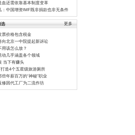
造血还需依靠基本制度变革
凡：中国增资IMF既非捐款也非无条件
精选
更多
发票价格包含税金
将向北京一中院提起新诉讼
不用该怎么放？
活动几乎涵盖各个领域
银 当下有赚头
0万打造4个五星级旅游厕所
那些年薪百万的“神秘”职业
返修因代工厂为二流作坊