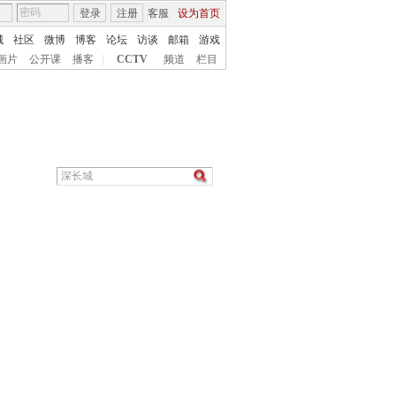
登录
注册
客服
设为首页
城
社区
微博
博客
论坛
访谈
邮箱
游戏
画片
公开课
播客
|
CCTV
频道
栏目