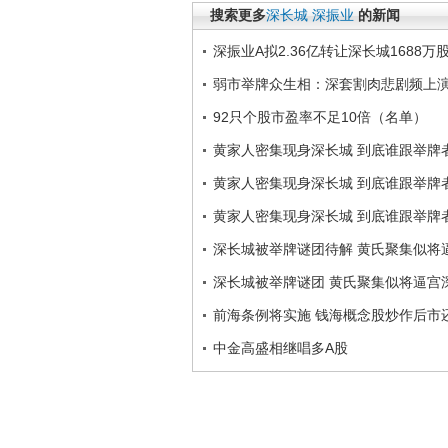
搜索更多
深长城
深振业
的新闻
深振业A拟2.36亿转让深长城1688万
弱市举牌众生相：深套割肉悲剧频上
92只个股市盈率不足10倍（名单）
黄家人密集现身深长城 到底谁跟举牌
黄家人密集现身深长城 到底谁跟举牌
黄家人密集现身深长城 到底谁跟举牌
深长城被举牌谜团待解 黄氏聚集似将
深长城被举牌谜团 黄氏聚集似将逼宫
前海条例将实施 钱海概念股炒作后市
中金高盛相继唱多A股