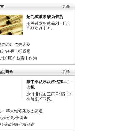
调查
更多
超九成玻尿酸为假货
用关系网织就暴利，8元
产品卖到上万。
素热牵出传销大案
账户余额一折贱卖
店用户账户被盗不作为
热点调查
更多
蒙牛承认冰淇淋代加工厂
违规
冰淇淋代加工厂天辅乳业
存脏乱差问题。
协：苹果维修条款太霸道
0元天价粽子调查
家乐福涉嫌价格欺诈