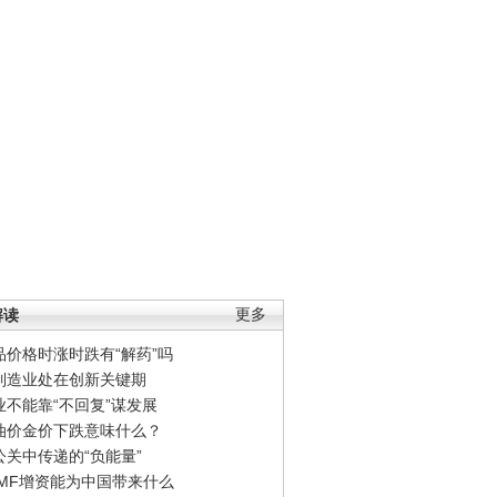
解读
更多
品价格时涨时跌有“解药”吗
制造业处在创新关键期
业不能靠“不回复”谋发展
油价金价下跌意味什么？
公关中传递的“负能量”
IMF增资能为中国带来什么