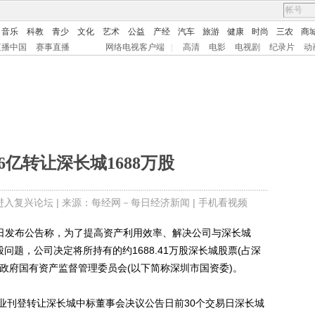
音乐
科教
青少
文化
艺术
公益
产经
汽车
旅游
健康
时尚
三农
商
直播中国
赛事直播
网络电视客户端
|
高清
电影
电视剧
纪录片
动
36亿转让深长城1688万股
进入复兴论坛
| 来源：每经网－每日经济新闻 |
手机看视频
)今日发布公告称，为了提高资产利用效率、解决公司与深长城
叉持股问题，公司决定将所持有的约1688.41万股深长城股票(占深
民政府国有资产监督管理委员会(以下简称深圳市国资委)。
刊登转让深长城中标董事会决议公告日前30个交易日深长城