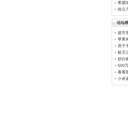
希腊
徐立
论坛
超市
苹果
房子
航天
炒白
50
看看
小米