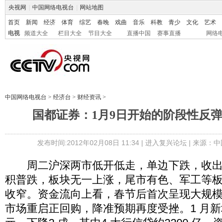
央视网
|
中国网络电视台
|
网站地图
首页
新闻
经济
体育
综艺
春晚
戏曲
音乐
科教
青少
文化
艺术
电视
频道大全
栏目大全
节目大全
直播中国
赛事直播
网络
中国网络电视台
>
经济台
>
财经资讯
>
国都证券：1月9日开始的阶段性反
发布时间:2012年02月08日 11:34 |
进入复兴论坛
| 来源：中
周二沪深两市低开低走，单边下跌，收出
积普跌，板块无一上涨，尾市有色、军工等
收窄。资金流向上看，春节后首次呈现大规
市场重启正回购，降准预期再度受挫。1 月新增