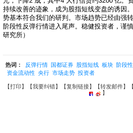
元，下降2 成，其中4 大行信贷约3200 亿
持续改善的迹象，成为股指短线变盘的诱因
势基本符合我们的研判。市场趋势已经由强转弱
阶段性反弹行情进入尾声。稳健投资者，谨
研究所）
热词：
反弹行情
国都证券
股指短线
板块
阶段性
资金流动性
央行
市场走势
投资者
【
打印
】【
我要纠错
】【
复制链接
】【
转发邮件
】
】