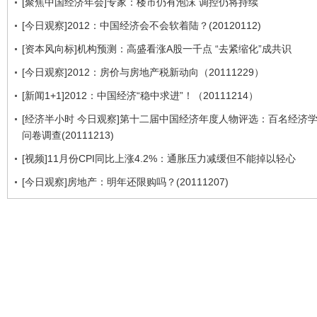
[聚焦中国经济年会]专家：楼市仍有泡沫 调控仍将持续
[今日观察]2012：中国经济会不会软着陆？(20120112)
[资本风向标]机构预测：高盛看涨A股一千点 “去紧缩化”成共识
[今日观察]2012：房价与房地产税新动向（20111229）
[新闻1+1]2012：中国经济“稳中求进”！（20111214）
[经济半小时 今日观察]第十二届中国经济年度人物评选：百名经济
问卷调查(20111213)
[视频]11月份CPI同比上涨4.2%：通胀压力减缓但不能掉以轻心
[今日观察]房地产：明年还限购吗？(20111207)