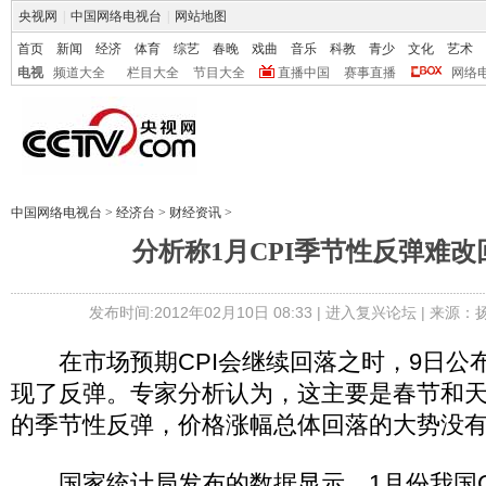
央视网
|
中国网络电视台
|
网站地图
首页
新闻
经济
体育
综艺
春晚
戏曲
音乐
科教
青少
文化
艺术
电视
频道大全
栏目大全
节目大全
直播中国
赛事直播
网络
中国网络电视台
>
经济台
>
财经资讯
>
分析称1月CPI季节性反弹难
发布时间:2012年02月10日 08:33 |
进入复兴论坛
| 来源：
在市场预期CPI会继续回落之时，9日公布
现了反弹。专家分析认为，这主要是春节和
的季节性反弹，价格涨幅总体回落的大势没
国家统计局发布的数据显示，1月份我国CP