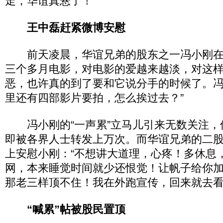
走，华谊真悬了！”
王中磊赶紧微博安慰
前天凌晨，华谊兄弟的股东之一冯小刚在
三个多月电影，对电影的爱越来越淡，对这
恶，也许真的到了要和它说分手的时候了。冯
里还有四部影片要拍，怎么挨过去？”
冯小刚的“一声累”立马儿引来无数关注，
即被各界人士转发上万次。而华谊兄弟的二
上安慰小刚：“不想讲大道理，心疼！多休息
网，本来睡觉时间就少还恨觉！让帆子给你
那老三样顶不住！我在外跑宣传，回来就去看
“喊累”帖被股民置顶