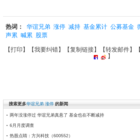
热词：
华谊兄弟
涨停
减持
基金累计
公募基金
声累
喊累
股票
【
打印
】【
我要纠错
】【
复制链接
】【
转发邮件
】
】
搜索更多
华谊兄弟
涨停
的新闻
两年没涨停过 华谊兄弟真悬了 基金也在不断减持
6月月度调查
热股点睛：方兴科技（600552）