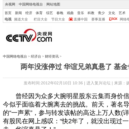
央视网
|
中国网络电视台
|
网站地图
首页
新闻
经济
体育
综艺
春晚
戏曲
音乐
科教
青少
文化
艺术
电视
频道大全
栏目大全
节目大全
直播中国
赛事直播
网络
中国网络电视台
>
经济台
>
财经资讯
>
两年没涨停过 华谊兄弟真悬了 基
发布时间:2012年02月10日 10:36 |
进入复兴论坛
| 来源：
曾经因为众多大腕明星股东云集而身价倍
今似乎面临着大腕离去的挑战。前天，著名
的“一声累”，参与转发该帖的高达上万人数(详
有股民在网上感叹：“快2年了，就没出现过