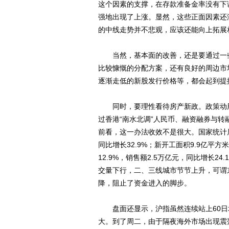
这个因素的支撑，在存款准备金率没有下
强地出现了上涨。显然，这些正面因素还
的中线走势并不悲观，应该还能向上拓展
当然，基本面的改善，还是要通过一些
比较慷慨的分配方案，还有良好的周边市
逐渐走低的新股发行价格等，都会起到提
同时，要理性看待房产新政。政策动用
过香港“南水北调”人民币、融资融券与
前看，这一办法收效不是很大。国家统计
同比增长32.9%；新开工面积9.9亿平方
12.9%，销售额2.5万亿元，同比增长24
交量下行，二、三线城市节节上升，可谓
降，阻止了资金进入的脚步。
盘面还显示，沪指虽然连续站上60日均
大。到了周二，由于隔夜海外市场出现震