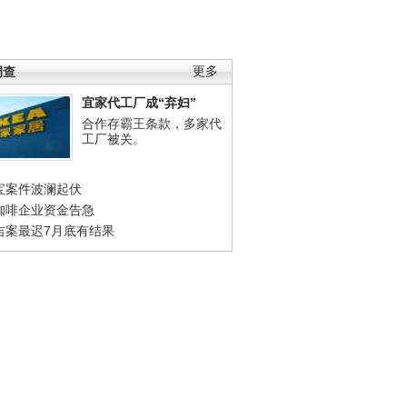
调查
更多
宜家代工厂成“弃妇”
合作存霸王条款，多家代
工厂被关。
宝案件波澜起伏
咖啡企业资金告急
吉案最迟7月底有结果