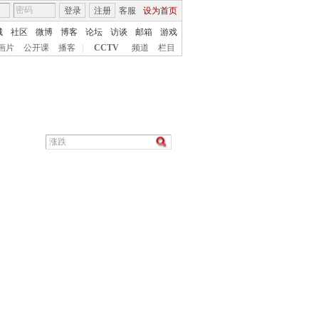
登录
注册
客服
设为首页
城
社区
微博
博客
论坛
访谈
邮箱
游戏
画片
公开课
播客
|
CCTV
频道
栏目