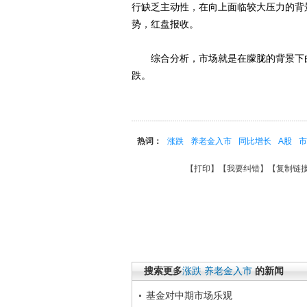
行缺乏主动性，在向上面临较大压力的背
势，红盘报收。
综合分析，市场就是在朦胧的背景下曲
跌。
热词：
涨跌
养老金入市
同比增长
A股
市
【
打印
】【
我要纠错
】【
复制链
搜索更多
涨跌
养老金入市
的新闻
基金对中期市场乐观