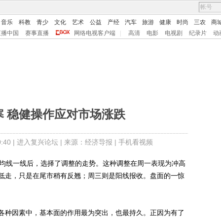
音乐
科教
青少
文化
艺术
公益
产经
汽车
旅游
健康
时尚
三农
商
直播中国
赛事直播
网络电视客户端
|
高清
电影
电视剧
纪录片
动
寒 稳健操作应对市场涨跌
40 |
进入复兴论坛
| 来源：经济导报 |
手机看视频
均线一线后，选择了调整的走势。这种调整在周一表现为冲高
低走，只是在尾市稍有反翘；周三则是阳线报收。盘面的一惊
种因素中，基本面的作用最为突出，也最持久。正因为有了