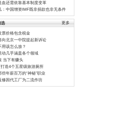
造血还需依靠基本制度变革
凡：中国增资IMF既非捐款也非无条件
精选
更多
发票价格包含税金
将向北京一中院提起新诉讼
不用该怎么放？
活动几乎涵盖各个领域
银 当下有赚头
0万打造4个五星级旅游厕所
那些年薪百万的“神秘”职业
返修因代工厂为二流作坊