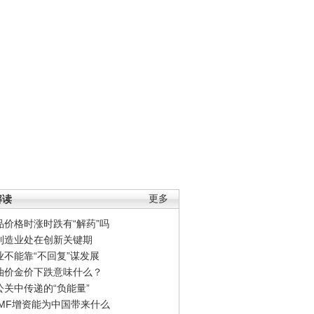
解读
更多
品价格时涨时跌有“解药”吗
制造业处在创新关键期
业不能靠“不回复”谋发展
油价金价下跌意味什么？
公关中传递的“负能量”
IMF增资能为中国带来什么