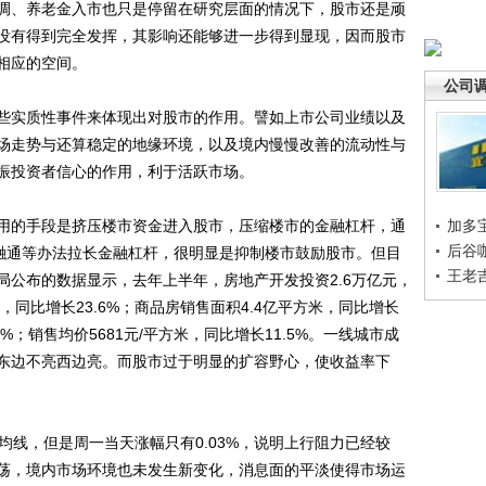
调、养老金入市也只是停留在研究层面的情况下，股市还是顽
没有得到完全发挥，其影响还能够进一步得到显现，因而股市
相应的空间。
公司
实质性事件来体现出对股市的作用。譬如上市公司业绩以及
场走势与还算稳定的地缘环境，以及境内慢慢改善的流动性与
振投资者信心的作用，利于活跃市场。
的手段是挤压楼市资金进入股市，压缩楼市的金融杠杆，通
加多
后谷
转融通等办法拉长金融杠杆，很明显是抑制楼市鼓励股市。但目
王老
局公布的数据显示，去年上半年，房地产开发投资2.6万亿元，
米，同比增长23.6%；商品房销售面积4.4亿平方米，同比增长
.1%；销售均价5681元/平方米，同比增长11.5%。一线城市成
东边不亮西边亮。而股市过于明显的扩容野心，使收益率下
线，但是周一当天涨幅只有0.03%，说明上行阻力已经较
荡，境内市场环境也未发生新变化，消息面的平淡使得市场运