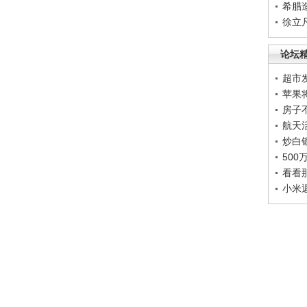
希腊
徐立
论坛
超市
苹果
房子
航天
炒白
50
看看
小米