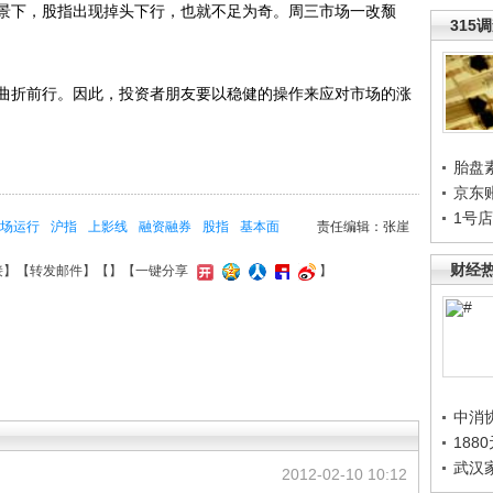
景下，股指出现掉头下行，也就不足为奇。周三市场一改颓
315
折前行。因此，投资者朋友要以稳健的操作来应对市场的涨
胎盘
京东
1号
场运行
沪指
上影线
融资融券
股指
基本面
责任编辑：张崖
财经
接
】【
转发邮件
】【
】
【一键分享
】
中消
188
武汉
2012-02-10 10:12