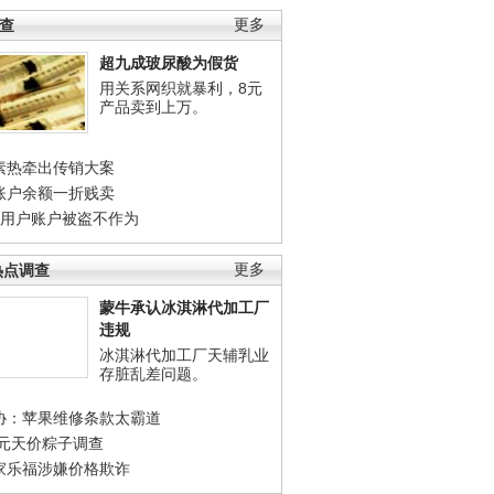
调查
更多
超九成玻尿酸为假货
用关系网织就暴利，8元
产品卖到上万。
素热牵出传销大案
账户余额一折贱卖
店用户账户被盗不作为
热点调查
更多
蒙牛承认冰淇淋代加工厂
违规
冰淇淋代加工厂天辅乳业
存脏乱差问题。
协：苹果维修条款太霸道
0元天价粽子调查
家乐福涉嫌价格欺诈