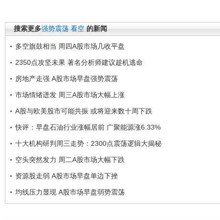
搜索更多
强势震荡
看空
的新闻
多空旗鼓相当 周四A股市场几收平盘
2350点攻坚未果 著名分析师建议趁机逃命
房地产走强 A股市场早盘强势震荡
市场情绪迸发 周三A股市场大幅上涨
A股与欧美股市可能共振 或将迎来数十周下跌
快评：早盘石油行业涨幅居前 广聚能源涨6.33%
十大机构研判周三走势：2300点震荡逻辑大揭秘
空头突然发力 周二A股市场大幅下跌
资源股走弱 A股市场早盘单边下挫
均线压力显现 A股市场早盘弱势震荡