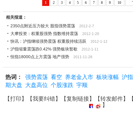
1
2
3
4
5
6
7
8
9
10
相关报道：
2350点附近压力较大 股指强势震荡
2012-2-7
大摩投资：权重股强势 指数维持震荡
2012-1-20
快讯：沪指继续强势震荡 权重股持续活跃
2012-1-12
沪指缩量震荡跌0.42% 强势板块暂歇
2012-1-11
恒指18000点上方震荡 地产强势
2011-11-28
热词：
强势震荡
看空
养老金入市
板块涨幅
沪指
期大盘
大盘高位
个股涨跌
宇顺
【
打印
】【
我要纠错
】【
复制链接
】【
转发邮件
】
】