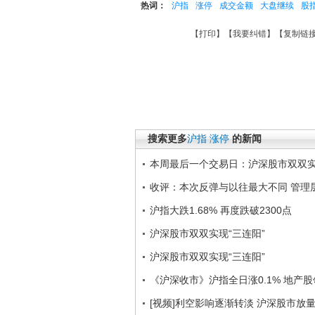
热词：
沪指
涨停
成交金额
大盘继续
股
【
打印
】【
我要纠错
】【
复制链
搜索更多
沪指
涨停
的新闻
本周最后一个交易日：沪深股市双双实
收评：本次反弹与以往最大不同 管理
沪指大跌1.68% 再度跌破2300点
沪深股市双双实现“三连阳”
沪深股市双双实现“三连阳”
《沪深收市》沪指全日涨0.1% 地产
[视频]利空影响逐渐转淡 沪深股市放