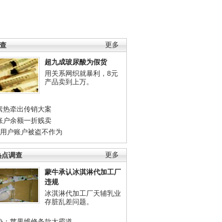
调查
更多
超九成玻尿酸为假货
用关系网织就暴利，8元
产品卖到上万。
素热牵出传销大案
账户余额一折贱卖
店用户账户被盗不作为
热点调查
更多
蒙牛承认冰淇淋代加工厂
违规
冰淇淋代加工厂天辅乳业
存脏乱差问题。
协：苹果维修条款太霸道