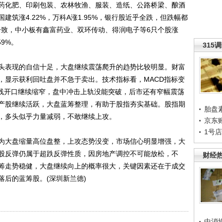
药化肥、印刷包装、农林牧渔、服装、造纸、公路桥梁、酿酒
筑涨4.22%，万科A涨1.95%，银行股近乎全跌，但跌幅都
一致，中小板有鑫富药业、双环传动、得润电子等6只个股涨
9%。
315
表现的自信十足，大盘继续震荡爬升的趋势比较明显。财富
，显示获利回吐盘并不急于卖出。技术指标看，MACD指标变
林线开口继续缩窄，盘中冲击上轨没能突破，后市还有窄幅震荡
产股继续活跃，大盘蓝筹整理，有助于股指夯实基础。股指期
胎盘
，多头似乎力量减弱，不敢继续上攻。
京东
1号
大盘缩量高位盘整，上攻态势没变，市场信心明显增强，大
股反弹仍属于超跌反弹性质，因房地产调控不可能放松，不
财经
筹走势稳健，大盘继续向上的概率很大，关键因素还在于成交
后的蓝筹股。(深圳新兰德)
中消