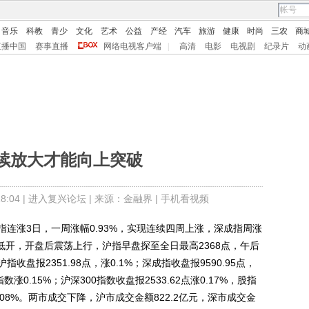
音乐
科教
青少
文化
艺术
公益
产经
汽车
旅游
健康
时尚
三农
商
直播中国
赛事直播
网络电视客户端
|
高清
电影
电视剧
纪录片
动
续放大才能向上突破
:04 |
进入复兴论坛
| 来源：金融界 |
手机看视频
连涨3日，一周涨幅0.93%，实现连续四周上涨，深成指周涨
市低开，开盘后震荡上行，沪指早盘探至全日最高2368点，午后
盘报2351.98点，涨0.1%；深成指收盘报9590.95点，
数涨0.15%；沪深300指数收盘报2533.62点涨0.17%，股指
跌0.08%。两市成交下降，沪市成交金额822.2亿元，深市成交金