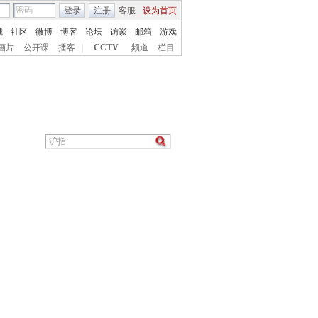
登录
注册
客服
设为首页
城
社区
微博
博客
论坛
访谈
邮箱
游戏
画片
公开课
播客
|
CCTV
频道
栏目