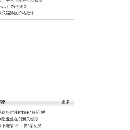
0元天价粽子调查
家乐福涉嫌价格欺诈
解读
更多
品价格时涨时跌有“解药”吗
制造业处在创新关键期
业不能靠“不回复”谋发展