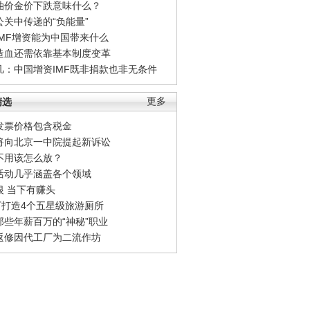
油价金价下跌意味什么？
公关中传递的“负能量”
IMF增资能为中国带来什么
造血还需依靠基本制度变革
凡：中国增资IMF既非捐款也非无条件
精选
更多
发票价格包含税金
将向北京一中院提起新诉讼
不用该怎么放？
活动几乎涵盖各个领域
银 当下有赚头
0万打造4个五星级旅游厕所
那些年薪百万的“神秘”职业
返修因代工厂为二流作坊