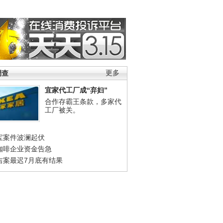
调查
更多
宜家代工厂成“弃妇”
合作存霸王条款，多家代
工厂被关。
宝案件波澜起伏
咖啡企业资金告急
吉案最迟7月底有结果