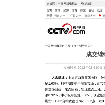
央视网
|
中国网络电视台
|
网站地图
首页
新闻
经济
体育
综艺
春晚
戏曲
电视
频道大全
栏目大全
节目大全
中国网络电视台
>
经济台
>
财经资讯
>
成交继
发布时间:2012年02月10日 18
大盘综述：
上周五两市震荡收阳，沪指
幅1.63%。股指期货弱于现货市场，两
则震荡回落，尾盘回稳，实现收盘上涨。沪指收
涨0.32%；中小板综指涨0.56%；创业板指
期货IF1202合约收盘价为2532.2点，