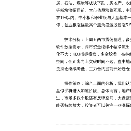
属、石油、煤炭等板块下跌，房地产、农
等板块涨幅居前。大市值股涨跌互现，中国建
在1%以内。中小板和创业板与大盘基本
停，创业板涨幅最高个股为盛运股份涨5.5
技术分析：上周五两市震荡整理，多头
软件数据提示，两市资金继续小幅净流出
化不大；KDJ指标横盘，多空胶着；布
空间，但距离向上突破时间不远。盘中地
货持仓继续降低，主力合约提前开始迁仓
操作策略：综合上面的分析，我们认为
盘似乎将进入加速阶段。总体而言，地产
过，市场多数个股还有反弹空间，大盘蓝
能否持续放大，投资者可以关注一些涨幅落