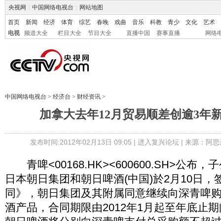
央视网
|
中国网络电视台
|
网站地图
首页
新闻
经济
体育
综艺
春晚
戏曲
音乐
科教
青少
文化
艺术
电视
频道大全
栏目大全
节目大全
直播中国
赛事直播
网络
中国网络电视台
>
经济台
>
财经资讯
>
加拿大去年12月贸易顺差创逾3年新
发布时间:2012年02月13日 09:05 |
进入复兴论坛
| 来源：阿思
青啤<00168.HK><600600.SH>公
日本朝日集团和朝日啤酒(中国)於2月10日
同》，朝日集团及其附属同意继续向深青啤
酒产品，合同期限由2012年1月起至年底止