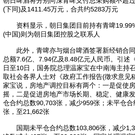
朝日啤酒将分别向深青啤支付总采购额不超过38
(下同)及1411.45万元，合共约5283万元
资料显示，朝日集团目前持有青啤19.99
(中国)则为朝日集团控股之联系人
此外，青啤亦与烟台啤酒签署新经销合同，1
总额7.6亿、7.94亿及8.48亿元人民币。引
日至10日，国务院总理温家宝在中南海主持
取社会各界人士对《政府工作报告(徵求意见
家宝说，房地产调控目标有两个：一是促使
摇，二是促进房地产市场长期、稳定、健康
仓合约总数90,703张，减少959张；未平仓合
张，至21,662张
国期未平仓合约总数103,806张，减少1,