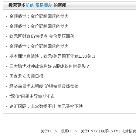
搜索更多
前值
贸易顺差
的新闻
金顶盛世：金价延续回落的动力
金顶盛世：金价延续回落的动力
欧元区财政仍为拐点 金价受压回落
金顶盛世：金价延续回落的动力
基本面消息清淡，欧元/美元周五守稳1.30关口
三大隐忧对冲政策利好 A股疲软何时是头？
国泰君安宏观日报
经济前景尚未明朗 沪铜短期震荡盘整
“双债”问题主导短期汇市
途汇国际：非农数据不佳 美元受挫下跌
关于CCTV
|
联系CCTV
|
关于CNTV
|
联系CNTV
|
人才招聘