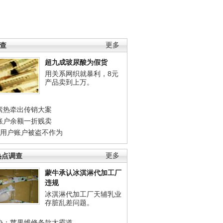
调查
更多
超九成玻尿酸为假货
用关系网织就暴利，8元
产品卖到上万。
素热牵出传销大案
账户余额一折贱卖
店用户账户被盗不作为
热点调查
更多
蒙牛承认冰淇淋代加工厂
违规
冰淇淋代加工厂天辅乳业
存脏乱差问题。
协：苹果维修条款太霸道