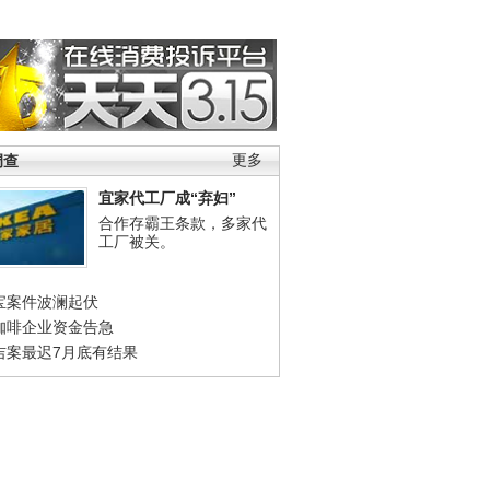
调查
更多
宜家代工厂成“弃妇”
合作存霸王条款，多家代
工厂被关。
宝案件波澜起伏
咖啡企业资金告急
吉案最迟7月底有结果