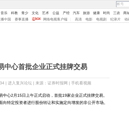
音乐
科教
青少
文化
艺术
公益
产经
汽车
旅游
健康
时尚
三农
商
直播中国
赛事直播
网络电视客户端
|
高清
电影
电视剧
纪录片
动
易中心首批企业正式挂牌交易
4 |
进入复兴论坛
| 来源：证券时报网 |
手机看视频
心2月15日上午正式启动，首批19家企业正式挂牌交易。
面向特定投资者进行股份转让和实施定向增发的非公开市场。