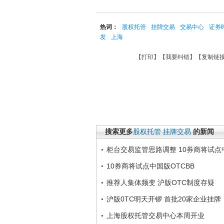
热词：
股权托管
挂牌交易
交易中心
证券
发
上海
【
打印
】【
我要纠错
】【
复制链
搜索更多
股权托管
挂牌交易
的新闻
柜台交易监管思路调整 10券商将试点中
10券商将试点中国版OTCBB
推荐人集体频变 沪版OTC制度存疑
沪版0TC明天开锣 首批20家企业挂牌
上海股权托管交易中心本周开业