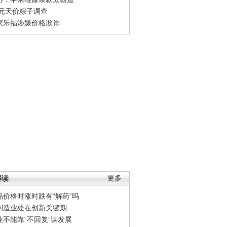
0元天价粽子调查
家乐福涉嫌价格欺诈
解读
更多
品价格时涨时跌有“解药”吗
制造业处在创新关键期
业不能靠“不回复”谋发展