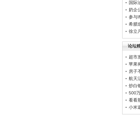
国际
奶企
参与
希腊
徐立
论坛
超市
苹果
房子
航天
炒白
50
看看
小米