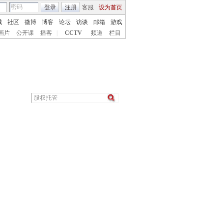
登录
注册
客服
设为首页
城
社区
微博
博客
论坛
访谈
邮箱
游戏
画片
公开课
播客
|
CCTV
频道
栏目