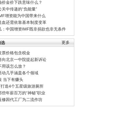
油价金价下跌意味什么？
公关中传递的“负能量”
IMF增资能为中国带来什么
造血还需依靠基本制度变革
凡：中国增资IMF既非捐款也非无条件
精选
更多
发票价格包含税金
将向北京一中院提起新诉讼
不用该怎么放？
活动几乎涵盖各个领域
银 当下有赚头
0万打造4个五星级旅游厕所
那些年薪百万的“神秘”职业
返修因代工厂为二流作坊