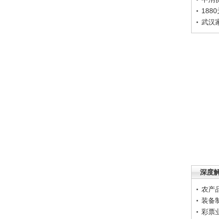
188
武汉
深度
农产
装备
彩票