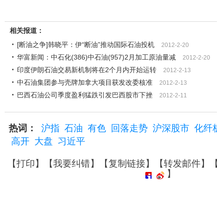
相关报道：
[断油之争]韩晓平：伊“断油”推动国际石油投机
2012-2-20
华富新闻：中石化(386)中石油(957)2月加工原油量减
2012-2-20
印度伊朗石油交易新机制将在2个月内开始运转
2012-2-13
中石油集团参与壳牌加拿大项目获发改委核准
2012-2-13
巴西石油公司季度盈利猛跌引发巴西股市下挫
2012-2-11
热词：
沪指
石油
有色
回落走势
沪深股市
化纤
高开
大盘
习近平
【
打印
】【
我要纠错
】【
复制链接
】【
转发邮件
】
】