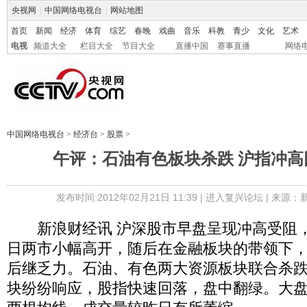
央视网
|
中国网络电视台
|
网站地图
首页
新闻
经济
体育
综艺
春晚
戏曲
音乐
科教
青少
文化
艺术
电视
频道大全
栏目大全
节目大全
直播中国
赛事直播
网络
中国网络电视台
>
经济台
>
股票
>
午评：石油有色板块杀跌 沪指冲高回
发布时间:2012年02月21日 11:39 |
进入复兴论坛
| 来源：
新浪财经讯 沪深股市早盘呈现冲高受阻，
日两市小幅高开，随后在金融板块的带领下
后继乏力。石油、有色两大资源板块联合杀
块纷纷响应，股指快速回落，盘中翻绿。大盘