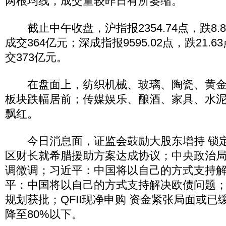
两根均线，成交量较昨日有所萎缩。
截止中午收盘，沪指报2354.74点，跌8.8
成交364亿元；深成指报9595.02点，跌21.6
交373亿元。
在盘面上，纺织机械、玻璃、陶瓷、黄金
板块跌幅居前；传媒娱乐、酿酒、家具、水
飘红。
今日消息面，证监会鼓励大股东增持 锁定
区财长就希腊援助方案达成协议；中央政治
调微调；习近平：中国将以自己的方式支持
平：中国将以自己的方式支持解决欧债问题
规划获批；QFII现净申购 资金紧张局面或
降至80%以下。