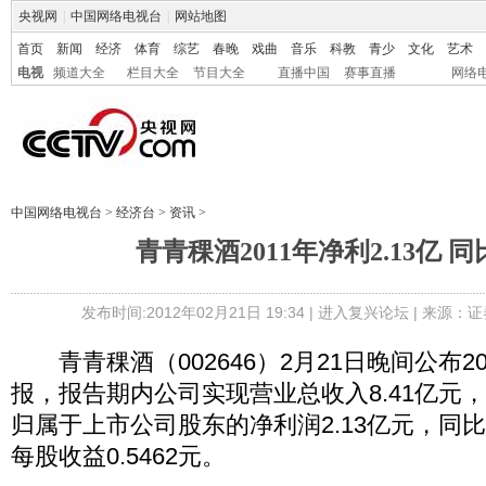
央视网
|
中国网络电视台
|
网站地图
首页
新闻
经济
体育
综艺
春晚
戏曲
音乐
科教
青少
文化
艺术
电视
频道大全
栏目大全
节目大全
直播中国
赛事直播
网络
中国网络电视台
>
经济台
>
资讯
>
青青稞酒2011年净利2.13亿 同
发布时间:2012年02月21日 19:34 |
进入复兴论坛
| 来源：证
青青稞酒（002646）2月21日晚间公布2
报，报告期内公司实现营业总收入8.41亿元，同
归属于上市公司股东的净利润2.13亿元，同比增
每股收益0.5462元。