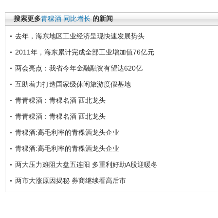
搜索更多
青稞酒
同比增长
的新闻
去年，海东地区工业经济呈现快速发展势头
2011年，海东累计完成全部工业增加值76亿元
两会亮点：我省今年金融融资有望达620亿
互助着力打造国家级休闲旅游度假基地
青青稞酒：青稞名酒 西北龙头
青青稞酒：青稞名酒 西北龙头
青稞酒:高毛利率的青稞酒龙头企业
青稞酒:高毛利率的青稞酒龙头企业
两大压力难阻大盘五连阳 多重利好助A股迎暖冬
两市大涨原因揭秘 券商继续看高后市