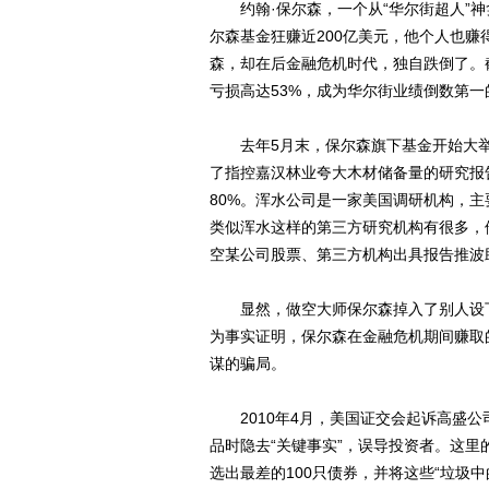
约翰·保尔森，一个从“华尔街超人”神
尔森基金狂赚近200亿美元，他个人也赚
森，却在后金融危机时代，独自跌倒了。截至2
亏损高达53%，成为华尔街业绩倒数第
去年5月末，保尔森旗下基金开始大举买
了指控嘉汉林业夸大木材储备量的研究报
80%。浑水公司是一家美国调研机构，
类似浑水这样的第三方研究机构有很多，
空某公司股票、第三方机构出具报告推波
显然，做空大师保尔森掉入了别人设下
为事实证明，保尔森在金融危机期间赚取
谋的骗局。
2010年4月，美国证交会起诉高盛公
品时隐去“关键事实”，误导投资者。这里的
选出最差的100只债券，并将这些“垃圾