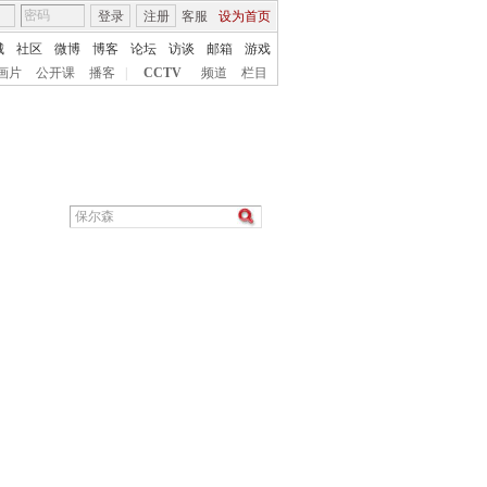
登录
注册
客服
设为首页
城
社区
微博
博客
论坛
访谈
邮箱
游戏
画片
公开课
播客
|
CCTV
频道
栏目