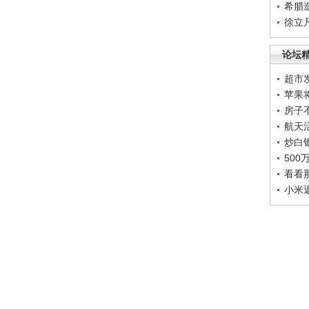
希腊
徐立
论坛
超市
苹果
房子
航天
炒白
50
看看
小米