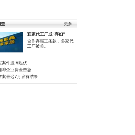
调查
更多
宜家代工厂成“弃妇”
合作存霸王条款，多家代
工厂被关。
宝案件波澜起伏
咖啡企业资金告急
吉案最迟7月底有结果