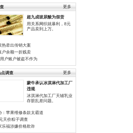
调查
更多
超九成玻尿酸为假货
用关系网织就暴利，8元
产品卖到上万。
素热牵出传销大案
账户余额一折贱卖
店用户账户被盗不作为
热点调查
更多
蒙牛承认冰淇淋代加工厂
违规
冰淇淋代加工厂天辅乳业
存脏乱差问题。
协：苹果维修条款太霸道
0元天价粽子调查
家乐福涉嫌价格欺诈