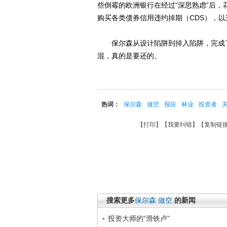
些倒霉的欧洲银行在经过“深思熟虑”后
购买各类债券信用违约掉期（CDS），
保尔森从设计陷阱到掉入陷阱，完成了
混，真的是要还的。
热词：
保尔森
做空
报应
林业
投资者
【
打印
】【
我要纠错
】【
复制链
搜索更多
保尔森
做空
的新闻
投资大师的“滑铁卢”