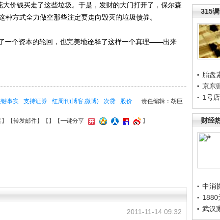
，花大价钱买走了这些垃圾。于是，发财的大门打开了，保尔森
315
以这种方式全力做空那些注定要走向毁灭的垃圾债券。
一个资本的轮回，也完美地诠释了这样一个真理——出来
胎盘
京东
1号
关键事实
支持证券
红周刊(博客,微博)
次贷
股价
责任编辑：胡巨
财经
接
】【
转发邮件
】【
】
【一键分享
】
中消
188
武汉
2011-11-14 09:32