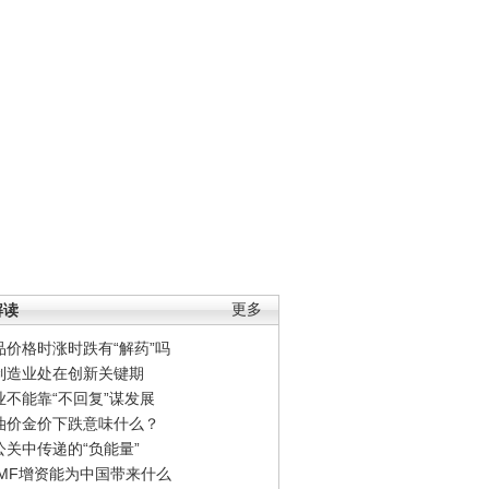
解读
更多
品价格时涨时跌有“解药”吗
制造业处在创新关键期
业不能靠“不回复”谋发展
油价金价下跌意味什么？
公关中传递的“负能量”
IMF增资能为中国带来什么