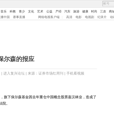
音乐
科教
青少
文化
艺术
公益
产经
汽车
旅游
健康
时尚
三农
商
直播中国
赛事直播
网络电视客户端
|
高清
电影
电视剧
纪录片
动
保尔森的报应
 |
进入复兴论坛
| 来源：证券市场红周刊 |
手机看视频
，旗下保尔森基金因去年重仓中国概念股票嘉汉林业，造成了
法院。