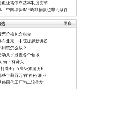
造血还需依靠基本制度变革
凡：中国增资IMF既非捐款也非无条件
精选
更多
发票价格包含税金
将向北京一中院提起新诉讼
不用该怎么放？
活动几乎涵盖各个领域
银 当下有赚头
0万打造4个五星级旅游厕所
那些年薪百万的“神秘”职业
返修因代工厂为二流作坊