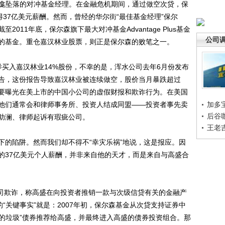
龛坠落的对冲基金经理。在金融危机期间，通过做空次贷，保
得37亿美元薪酬。然而，曾经的华尔街“最佳基金经理”保尔
011年底，保尔森旗下最大对冲基金Advantage Plus基金
公司
一的基金。重仓嘉汉林业股票，则正是保尔森的败笔之一。
入嘉汉林业14%股份，不幸的是，浑水公司去年6月份发布
告，这份报告导致嘉汉林业被连续做空，股价当月暴跌超过
主要曝光在美上市的中国小公司的虚假财报和欺诈行为。在美国
他们通常会和律师事务所、投资人结成同盟——投资者事先卖
加多
后谷
助澜、律师起诉有瑕疵公司。
王老
的陷阱。然而我们却不得不“幸灾乐祸”地说，这是报应。因
的37亿美元个人薪酬，并非来自他的天才，而是来自与高盛合
司欺诈，称高盛在向投资者推销一款与次级信贷有关的金融产
“关键事实”就是：2007年初，保尔森基金从次贷支持证券中
中的垃圾”债券推荐给高盛，并最终进入高盛的债券投资组合。那