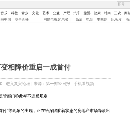
音乐
科教
青少
文化
艺术
公益
产经
汽车
旅游
健康
时尚
三农
商
直播中国
赛事直播
网络电视客户端
|
高清
电影
电视剧
纪录片
动
商变相降价重启一成首付
0 |
进入复兴论坛
| 来源：第一财经日报 |
手机看视频
管部门称此举不违反规定
期首付”等现象的出现，正在给深陷胶着状态的房地产市场释放出