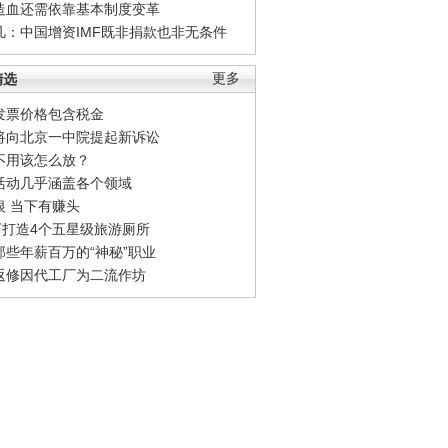
造血还需依靠基本制度变革
凡：中国增资IMF既非捐款也非无条件
精选
更多
发票价格包含税金
将向北京一中院提起新诉讼
不用该怎么放？
活动几乎涵盖各个领域
银 当下有赚头
0万打造4个五星级旅游厕所
那些年薪百万的“神秘”职业
返修因代工厂为二流作坊