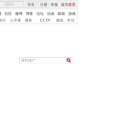
登录
注册
客服
设为首页
城
社区
微博
博客
论坛
访谈
邮箱
游戏
画片
公开课
播客
|
CCTV
频道
栏目