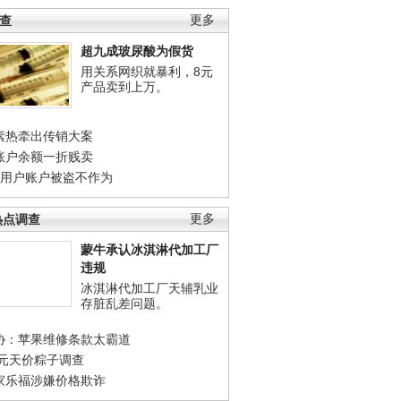
调查
更多
超九成玻尿酸为假货
用关系网织就暴利，8元
产品卖到上万。
素热牵出传销大案
账户余额一折贱卖
店用户账户被盗不作为
热点调查
更多
蒙牛承认冰淇淋代加工厂
违规
冰淇淋代加工厂天辅乳业
存脏乱差问题。
协：苹果维修条款太霸道
0元天价粽子调查
家乐福涉嫌价格欺诈