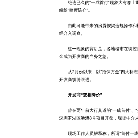
绝迹已久的“一成首付”现象大有卷土
纷纷“暗度陈仓”。
由此可能带来的房贷按揭违规操作和楼
经介入调查。
这一现象的背后是，各地楼市在调控政
金成为开发商的当务之急。
从2月份以来，以“招保万金”四大标志
开发商纷纷跟进。
开发商“变相降价”
曾在两年前大行其道的“一成首付”、“分
深圳罗湖区港澳8号项目开盘，现场中介人
现场工作人员解释称，所谓“首付一成