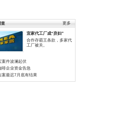
调查
更多
宜家代工厂成“弃妇”
合作存霸王条款，多家代
工厂被关。
宝案件波澜起伏
咖啡企业资金告急
吉案最迟7月底有结果