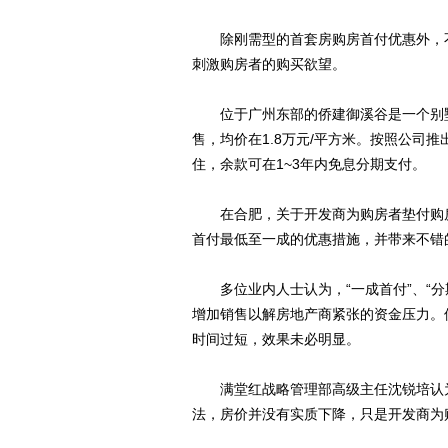
除刚需型的首套房购房首付优惠外，不
刺激购房者的购买欲望。
位于广州东部的侨建御溪谷是一个别墅项
售，均价在1.8万元/平方米。按照公司
住，余款可在1~3年内免息分期支付。
在合肥，关于开发商为购房者垫付购房
首付最低至一成的优惠措施，并带来不错
多位业内人士认为，“一成首付”、“分
增加销售以解房地产商紧张的资金压力。
时间过短，效果未必明显。
满堂红战略管理部高级主任沈锐培认为
法，房价并没有实质下降，只是开发商为