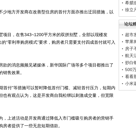
希腊
徐立
少地方开发商在改善型住房的首付方面亦推出迂回措施，以
论坛
目，在售343~1200平方米的双拼别墅，全部以现楼发
超市
苹果
推出的“零利率购房模式”要求，购房者只需要支付四成首付就可入
房子
航天
炒白
款的消息频频见诸媒体，新华国际广场等多个项目都推出了
50
的销售效果。
看看
小米
期首付”等措施可以暂时降低首付门槛、减轻首付压力，短期内
但也有观点认为，这是开发商自我松绑以刺激成交量，但宽限
，上述活动是开发商通过降低入市门槛吸引购房者的营销手
购房者提供了一些无息短期借款。