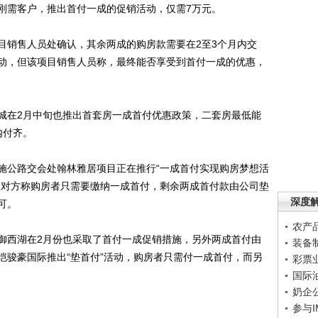
足的刚需客户，推出首付一成的促销活动，仅需7万元。
销售人员处确认，其余两成的购房款需要在2至3个月内交
动，但该项目销售人员称，最终能否享受到首付一成的优惠，
在2月中旬也推出首套房一成首付优惠政策，二套房最低能
内付齐。
公路交会处翰林雅居项目正在推行“一成首付实现购房梦想活
，对方称购房者只需要缴纳一成首付，剩余两成首付款由公司垫
深度
可。
农产
西湖在2月份也采取了首付一成促销措施，另外两成首付由
装备
恺骏豪国际推出“垫首付”活动，购房者只需付一成首付，而另
彩票
国际
奶企
参与