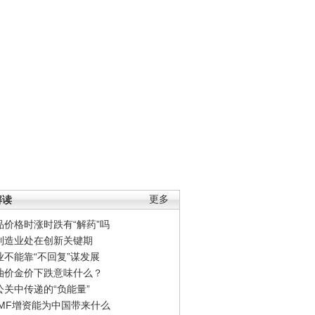
解读
更多
品价格时涨时跌有“解药”吗
制造业处在创新关键期
业不能靠“不回复”谋发展
油价金价下跌意味什么？
公关中传递的“负能量”
IMF增资能为中国带来什么