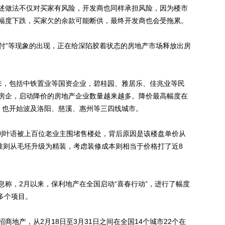
做法不仅对买家有风险，开发商也同样承担风险，因为楼市
幅度下跌，买家欠的余款可能断供，最终开发商也会受拖累。
付”等现象的出现，正在给深陷胶着状态的房地产市场释放出房
，包括中铁置业等国资企业，碧桂园、雅居乐、佳兆业等民
房企，启动降价的房地产企业数量越来越多。降价最高幅度在
，也开始波及洛阳、慈溪、惠州等三四线城市。
利叶语被上百位老业主围堵售楼处，背后原因是该楼盘单价从
房标准则从毛坯升级为精装，考虑装修成本则相当于价格打了近8
，2月以来，保利地产在全国启动“喜春行动”，进行了幅度
多个项目。
产，从2月18日至3月31日之间在全国14个城市22个在