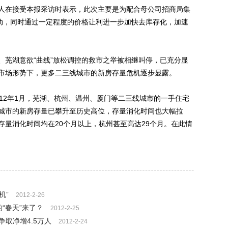
人在接受本报采访时表示，此次主要是为配合母公司招商局集
活动，同时通过一定程度的价格让利进一步加快去库存化，加速
芜湖意欲“曲线”放松调控的救市之举被相继叫停，已充分显
市场形势下，更多二三线城市的新房存量危机逐步显露。
2年1月，芜湖、杭州、温州、厦门等二三线城市的一手住宅
城市的新房存量已攀升至历史高位，存量消化时间也大幅拉
存量消化时间均在20个月以上，杭州甚至高达29个月。在此情
机”
2012-2-26
“春天”来了？
2012-2-25
取净增4.5万人
2012-2-24