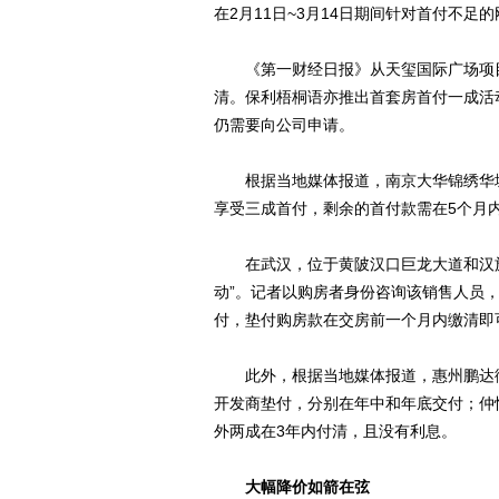
在2月11日~3月14日期间针对首付不
《第一财经日报》从天玺国际广场项目
清。保利梧桐语亦推出首套房首付一成活
仍需要向公司申请。
根据当地媒体报道，南京大华锦绣华城
享受三成首付，剩余的首付款需在5个月
在武汉，位于黄陂汉口巨龙大道和汉施
动”。记者以购房者身份咨询该销售人员
付，垫付购房款在交房前一个月内缴清即
此外，根据当地媒体报道，惠州鹏达御
开发商垫付，分别在年中和年底交付；仲
外两成在3年内付清，且没有利息。
大幅降价如箭在弦