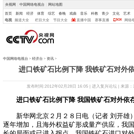
央视网
|
中国网络电视台
|
网站地图
首页
新闻
经济
体育
综艺
春晚
戏曲
音乐
科教
青少
文化
艺术
电视
频道大全
栏目大全
节目大全
直播中国
赛事直播
网络
中国网络电视台
>
经济台
>
资讯
>
进口铁矿石比例下降 我铁矿石对外
发布时间:2012年02月28日 16:05 |
进入复兴论坛
| 来源：
进口铁矿石比例下降 我国铁矿石对外依
新华网北京２月２８日电（记者 刘开雄）
逐年增加，且海外权益矿形成量产供应，我
长的局面或已进入拐点，我国铁矿石进口对