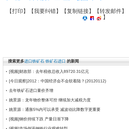
【
打印
】【
我要纠错
】【
复制链接
】【
转发邮件
】
】
搜索更多
进口铁矿石
铁矿石进口
的新闻
[视频]财政部：去年税收总收入89720.31亿元
[今日观察]2012：中国经济会不会软着陆？(20120112)
去年铁矿石进口量价齐增
姚景源：龙年物价整体可控 继续加大减税力度
姚景源：通胀5%内可以承受 减波动比降数字更重要
[视频]钢价持续下跌 产量日渐下降
[视频]市场倒逼钢铁行业艰难转型