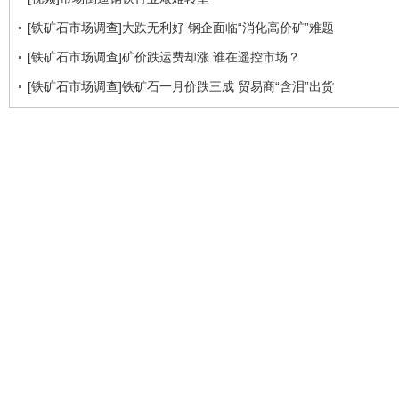
[铁矿石市场调查]大跌无利好 钢企面临“消化高价矿”难题
[铁矿石市场调查]矿价跌运费却涨 谁在遥控市场？
[铁矿石市场调查]铁矿石一月价跌三成 贸易商“含泪”出货