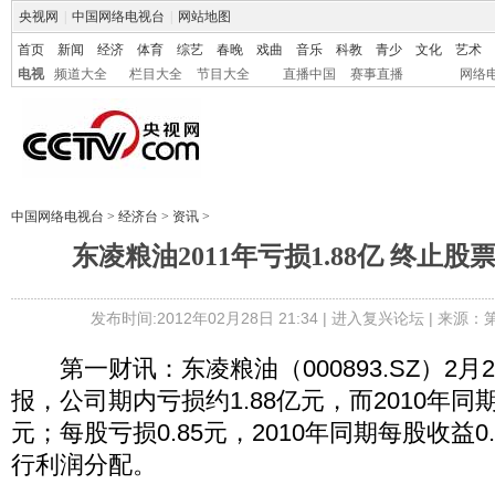
央视网
|
中国网络电视台
|
网站地图
首页
新闻
经济
体育
综艺
春晚
戏曲
音乐
科教
青少
文化
艺术
电视
频道大全
栏目大全
节目大全
直播中国
赛事直播
网络
中国网络电视台
>
经济台
>
资讯
>
东凌粮油2011年亏损1.88亿 终止
发布时间:2012年02月28日 21:34 |
进入复兴论坛
| 来源：
第一财讯：东凌粮油（000893.SZ）2月2
报，公司期内亏损约1.88亿元，而2010年同期
元；每股亏损0.85元，2010年同期每股收益0
行利润分配。