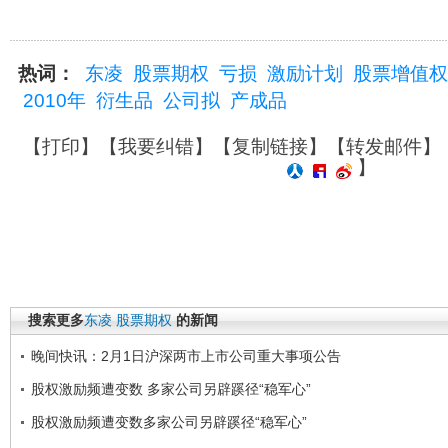
热词：
东凌
股票期权
亏损
激励计划
股票增值权
2010年
衍生品
公司拟
产成品
【
打印
】【
我要纠错
】【
复制链接
】【
转发邮件
】
】
搜索更多
东凌
股票期权
的新闻
晚间快讯：2月1日沪深两市上市公司重大事项公告
股权激励频遭变数 多家公司另辟蹊径“稳军心”
股权激励频遭变数多家公司另辟蹊径“稳军心”