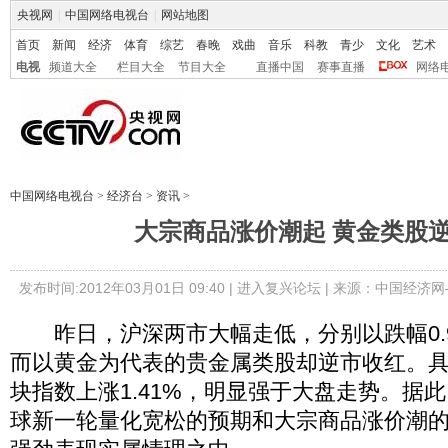
央视网
|
中国网络电视台
|
网站地图
首页
新闻
经济
体育
综艺
春晚
戏曲
音乐
科教
青少
文化
艺术
电视
频道大全
栏目大全
节目大全
直播中国
赛事直播
网络
中国网络电视台
>
经济台
>
资讯
>
大宗商品涨价潮起 黄金类股
发布时间:2012年03月01日 09:40 |
进入复兴论坛
| 来源：中国经济网
昨日，沪深两市大幅走低，分别以跌幅0.95
而以黄金为代表的贵金属类股却逆市收红。
块指数上涨1.41%，明显强于大盘走势。据
球新一轮量化宽松的预期和大宗商品涨价潮