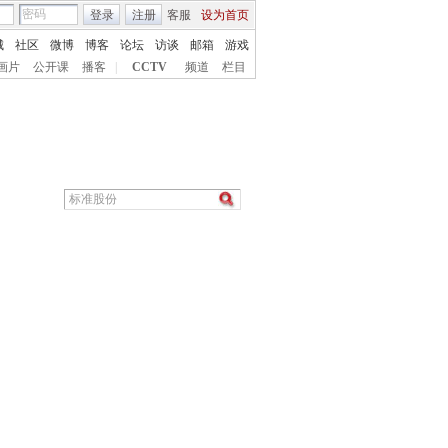
登录
注册
客服
设为首页
城
社区
微博
博客
论坛
访谈
邮箱
游戏
画片
公开课
播客
|
CCTV
频道
栏目