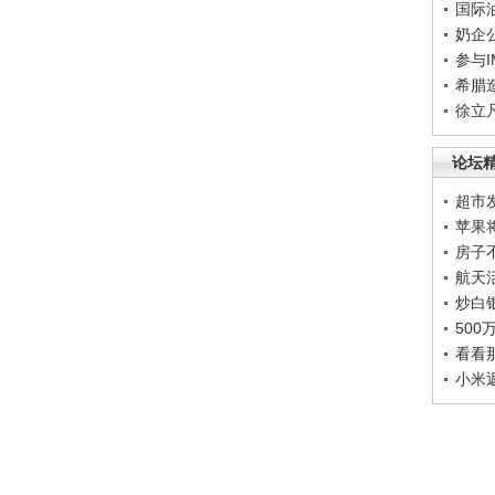
国际
奶企
参与
希腊
徐立
论坛
超市
苹果
房子
航天
炒白
50
看看
小米