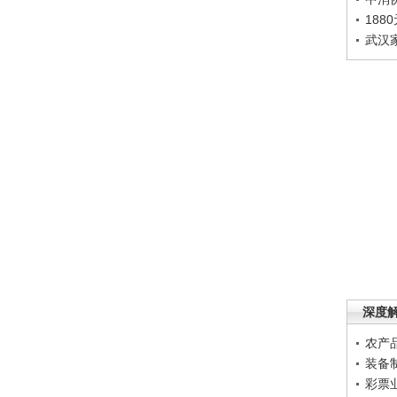
188
武汉
深度
农产
装备
彩票