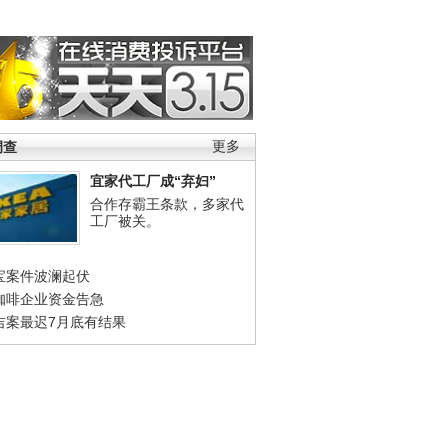
调查
更多
宜家代工厂成“弃妇”
合作存霸王条款，多家代
工厂被关。
宝案件波澜起伏
咖啡企业资金告急
吉案最迟7月底有结果