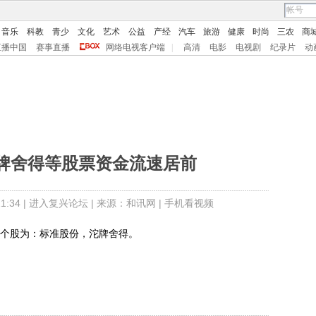
音乐
科教
青少
文化
艺术
公益
产经
汽车
旅游
健康
时尚
三农
商
直播中国
赛事直播
网络电视客户端
|
高清
电影
电视剧
纪录片
动
牌舍得等股票资金流速居前
:34 |
进入复兴论坛
| 来源：和讯网 |
手机看视频
个股为：标准股份，沱牌舍得。