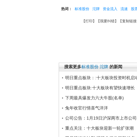
热词：
标准股份
沱牌
资金流入
流速
股
【
打印
】【
我要纠错
】【
复制链接
搜索更多
标准股份
沱牌
的新闻
明日重点板块：:十大板块投资时机启
明日重点板块:十大板块有望快速增长
下周最具爆发力六大牛股(名单)
兔年收官行情喜气洋洋
公司公告：1月19日沪深两市上市公
重点关注：十大板块迎新一轮扩张潮