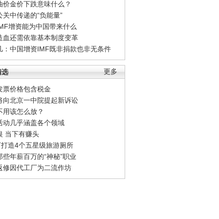
油价金价下跌意味什么？
公关中传递的“负能量”
IMF增资能为中国带来什么
造血还需依靠基本制度变革
凡：中国增资IMF既非捐款也非无条件
精选
更多
发票价格包含税金
将向北京一中院提起新诉讼
不用该怎么放？
活动几乎涵盖各个领域
银 当下有赚头
0万打造4个五星级旅游厕所
那些年薪百万的“神秘”职业
返修因代工厂为二流作坊