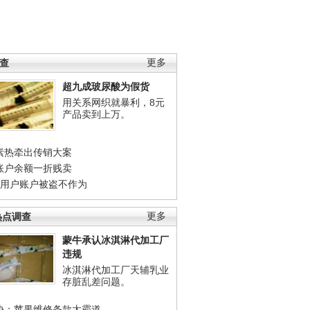
调查
更多
超九成玻尿酸为假货
用关系网织就暴利，8元
产品卖到上万。
素热牵出传销大案
账户余额一折贱卖
店用户账户被盗不作为
热点调查
更多
蒙牛承认冰淇淋代加工厂
违规
冰淇淋代加工厂天辅乳业
存脏乱差问题。
协：苹果维修条款太霸道