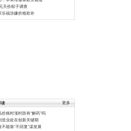
0元天价粽子调查
家乐福涉嫌价格欺诈
解读
更多
品价格时涨时跌有“解药”吗
制造业处在创新关键期
业不能靠“不回复”谋发展