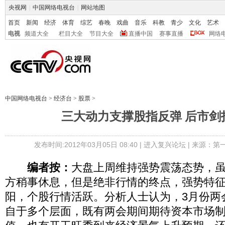
央视网
|
中国网络电视台
|
网站地图
首页
新闻
经济
体育
综艺
春晚
戏曲
音乐
科教
青少
文化
艺术
电视
频道大全
栏目大全
节目大全
直播中国
赛事直播
网络
中国网络电视台
>
经济台
>
股票
>
三大动力支撑股指反弹 后市剑指
发布时间:2012年03月05日 08:40 |
进入复兴论坛
| 来源：第
编者按：
大盘上周维持强势震荡态势，虽然
方稍事休息，但是绝非行情的终点，强势特征
阳，个股行情活跃。分析人士认为，3月份两
自于多个层面，既有两会期间期待资本市场