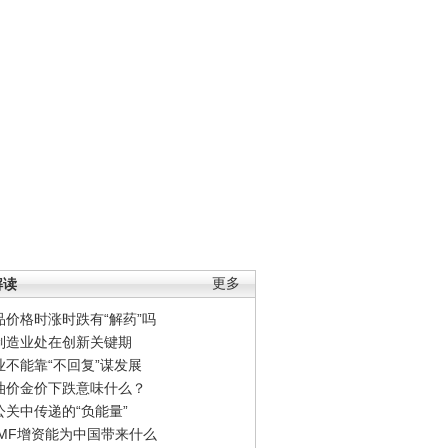
解读
更多
品价格时涨时跌有“解药”吗
制造业处在创新关键期
业不能靠“不回复”谋发展
油价金价下跌意味什么？
公关中传递的“负能量”
IMF增资能为中国带来什么