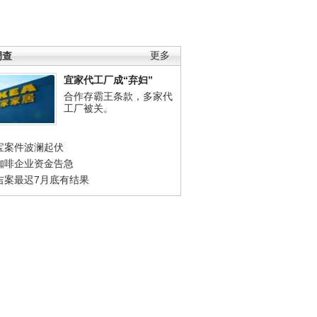
调查
更多
宜家代工厂成“弃妇”
合作存霸王条款，多家代
工厂被关。
宝案件波澜起伏
咖啡企业资金告急
吉案最迟7月底有结果