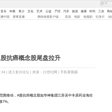
音乐
科教
青少
文化
艺术
公益
产经
汽车
旅游
健康
时尚
三农
商
直播中国
赛事直播
网络电视客户端
|
高清
电影
电视剧
纪录片
动
A股抗癌概念股尾盘拉升
34 |
进入复兴论坛
| 来源：21世纪网 |
手机看视频
范围推动，A股抗癌概念股如华神集团江苏吴中丰原药业海欣
涨7%。