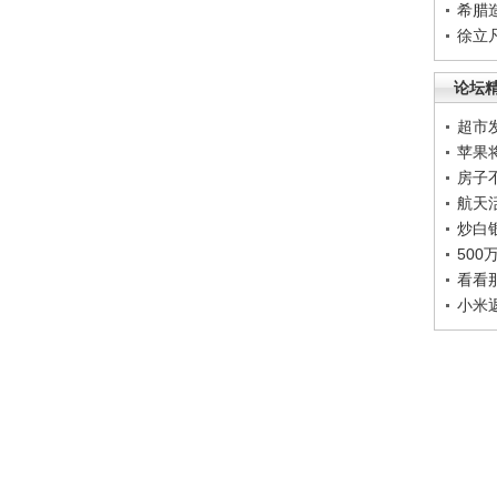
希腊
徐立
论坛
超市
苹果
房子
航天
炒白
50
看看
小米