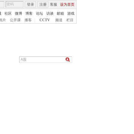
登录
注册
客服
设为首页
城
社区
微博
博客
论坛
访谈
邮箱
游戏
画片
公开课
播客
|
CCTV
频道
栏目