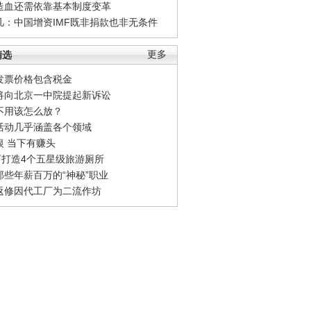
造血还需依靠基本制度变革
凡：中国增资IMF既非捐款也非无条件
精选
更多
发票价格包含税金
将向北京一中院提起新诉讼
不用该怎么放？
活动几乎涵盖各个领域
银 当下有赚头
0万打造4个五星级旅游厕所
那些年薪百万的“神秘”职业
返修因代工厂为二流作坊