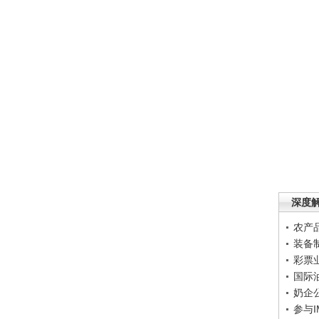
深度
农产
装备
彩票
国际
奶企
参与