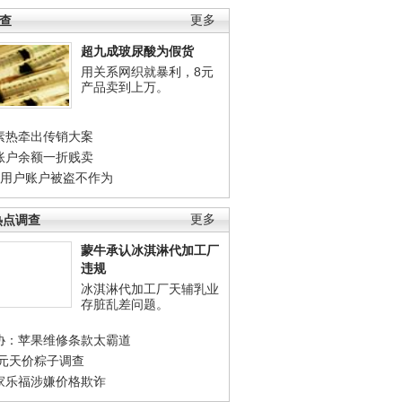
调查
更多
超九成玻尿酸为假货
用关系网织就暴利，8元
产品卖到上万。
素热牵出传销大案
账户余额一折贱卖
店用户账户被盗不作为
热点调查
更多
蒙牛承认冰淇淋代加工厂
违规
冰淇淋代加工厂天辅乳业
存脏乱差问题。
协：苹果维修条款太霸道
0元天价粽子调查
家乐福涉嫌价格欺诈