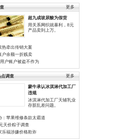
调查
更多
超九成玻尿酸为假货
用关系网织就暴利，8元
产品卖到上万。
素热牵出传销大案
账户余额一折贱卖
店用户账户被盗不作为
热点调查
更多
蒙牛承认冰淇淋代加工厂
违规
冰淇淋代加工厂天辅乳业
存脏乱差问题。
协：苹果维修条款太霸道
0元天价粽子调查
家乐福涉嫌价格欺诈