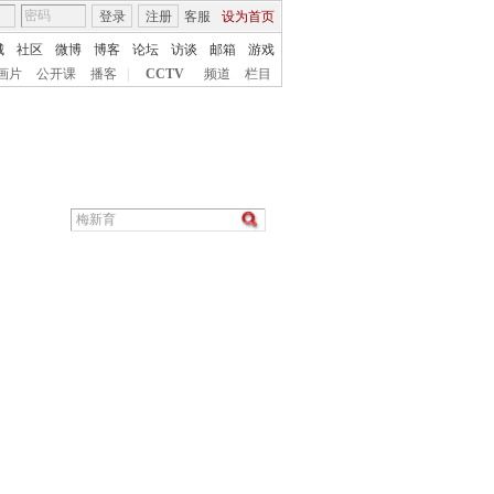
登录
注册
客服
设为首页
城
社区
微博
博客
论坛
访谈
邮箱
游戏
画片
公开课
播客
|
CCTV
频道
栏目