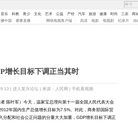
音乐
科教
青少
文化
艺术
公益
产经
汽车
旅游
健康
时尚
三农
商
直播中国
赛事直播
网络电视客户端
|
高清
电影
电视剧
纪录片
动
DP增长目标下调正当其时
:13 |
进入复兴论坛
| 来源：人民网 |
手机看视频
者 陈叶军）今天，温家宝总理向第十一届全国人民代表大会
012年国内生产总值增长目标为7.5%。对此，商务部国际贸
入分配和社会公正问题的分量大大加重，GDP增长目标下调正