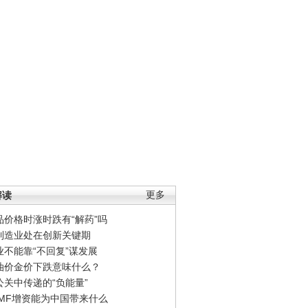
解读
更多
品价格时涨时跌有“解药”吗
制造业处在创新关键期
业不能靠“不回复”谋发展
油价金价下跌意味什么？
公关中传递的“负能量”
IMF增资能为中国带来什么