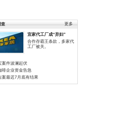
调查
更多
宜家代工厂成“弃妇”
合作存霸王条款，多家代
工厂被关。
宝案件波澜起伏
咖啡企业资金告急
吉案最迟7月底有结果