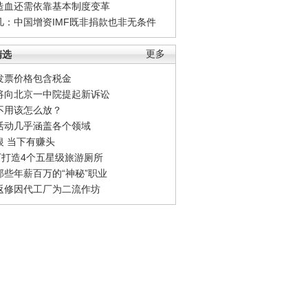
造血还需依靠基本制度变革
凡：中国增资IMF既非捐款也非无条件
精选
更多
发票价格包含税金
将向北京一中院提起新诉讼
不用该怎么放？
活动几乎涵盖各个领域
银 当下有赚头
0万打造4个五星级旅游厕所
那些年薪百万的“神秘”职业
返修因代工厂为二流作坊