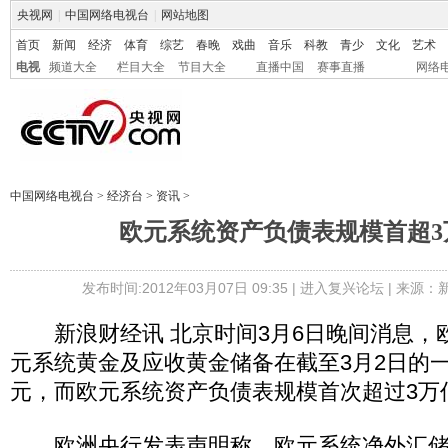
央视网
|
中国网络电视台
|
网站地图
首页
新闻
经济
体育
综艺
春晚
戏曲
音乐
科教
青少
文化
艺术
电视
频道大全
栏目大全
节目大全
直播中国
赛事直播
网络
中国网络电视台
>
经济台
>
资讯
>
欧元系统资产负债表规模首超3
发布时间:2012年03月07日 09:35 |
进入复兴论坛
| 来源：
新浪财经讯 北京时间3月6日晚间消息，
元系统黄金及应收黄金储备在截至3月2日的一周
元，而欧元系统资产负债表规模首次超过3万
欧洲央行发表声明称，欧元系统净外汇储备