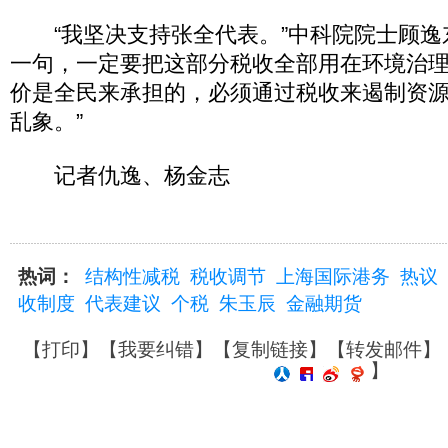
“我坚决支持张全代表。”中科院院士顾逸
一句，一定要把这部分税收全部用在环境治
价是全民来承担的，必须通过税收来遏制资
乱象。”
记者仇逸、杨金志
热词：
结构性减税
税收调节
上海国际港务
热议
收制度
代表建议
个税
朱玉辰
金融期货
【
打印
】【
我要纠错
】【
复制链接
】【
转发邮件
】
】