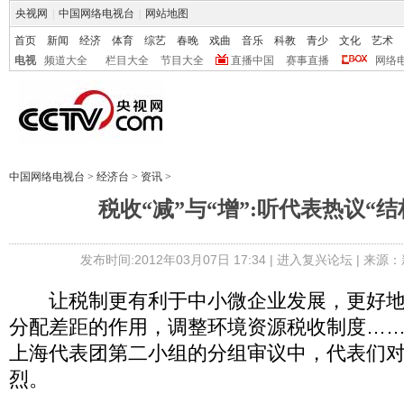
央视网
|
中国网络电视台
|
网站地图
首页
新闻
经济
体育
综艺
春晚
戏曲
音乐
科教
青少
文化
艺术
电视
频道大全
栏目大全
节目大全
直播中国
赛事直播
网络
中国网络电视台
>
经济台
>
资讯
>
税收“减”与“增”:听代表热议“
发布时间:2012年03月07日 17:34 |
进入复兴论坛
| 来源：
让税制更有利于中小微企业发展，更好地
分配差距的作用，调整环境资源税收制度……
上海代表团第二小组的分组审议中，代表们对
烈。