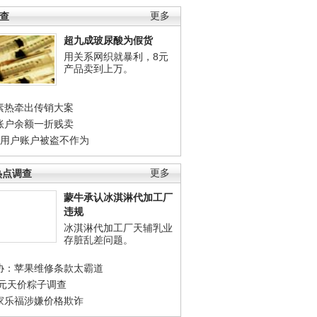
调查
更多
超九成玻尿酸为假货
用关系网织就暴利，8元
产品卖到上万。
素热牵出传销大案
账户余额一折贱卖
店用户账户被盗不作为
热点调查
更多
蒙牛承认冰淇淋代加工厂
违规
冰淇淋代加工厂天辅乳业
存脏乱差问题。
协：苹果维修条款太霸道
0元天价粽子调查
家乐福涉嫌价格欺诈