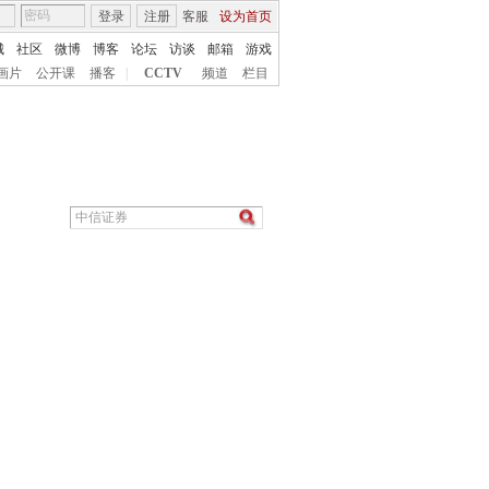
登录
注册
客服
设为首页
城
社区
微博
博客
论坛
访谈
邮箱
游戏
画片
公开课
播客
|
CCTV
频道
栏目