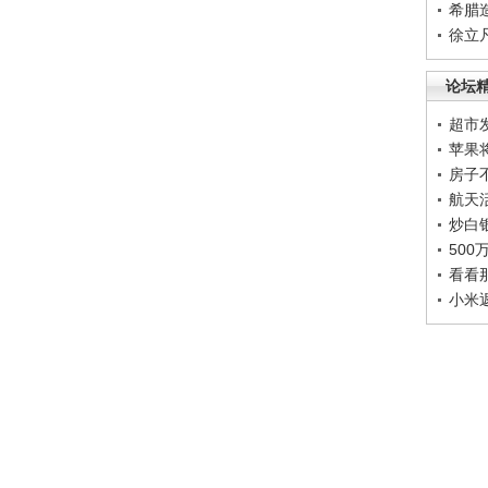
希腊
徐立
论坛
超市
苹果
房子
航天
炒白
50
看看
小米