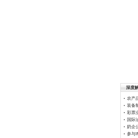
深度
农产
装备
彩票
国际
奶企
参与