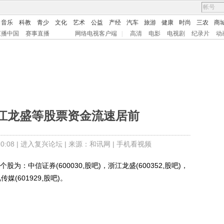
音乐
科教
青少
文化
艺术
公益
产经
汽车
旅游
健康
时尚
三农
商
直播中国
赛事直播
网络电视客户端
|
高清
电影
电视剧
纪录片
动
江龙盛等股票资金流速居前
:08 |
进入复兴论坛
| 来源：和讯网 |
手机看视频
：中信证券(600030,股吧)，浙江龙盛(600352,股吧)，
媒(601929,股吧)。