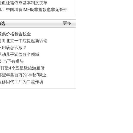
造血还需依靠基本制度变革
凡：中国增资IMF既非捐款也非无条件
精选
更多
发票价格包含税金
将向北京一中院提起新诉讼
不用该怎么放？
活动几乎涵盖各个领域
银 当下有赚头
0万打造4个五星级旅游厕所
那些年薪百万的“神秘”职业
返修因代工厂为二流作坊