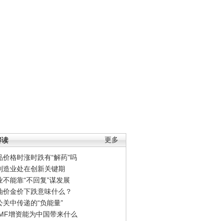
解读
更多
品价格时涨时跌有“解药”吗
制造业处在创新关键期
业不能靠“不回复”谋发展
油价金价下跌意味什么？
公关中传递的“负能量”
IMF增资能为中国带来什么