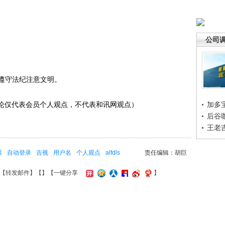
公司
遵守法纪注意文明。
（言论仅代表会员个人观点，不代表和讯网观点）
加多
后谷
王老
票
自动登录
吉视
用户名
个人观点
alfdls
责任编辑：胡巨
【
转发邮件
】【
】
【一键分享
】