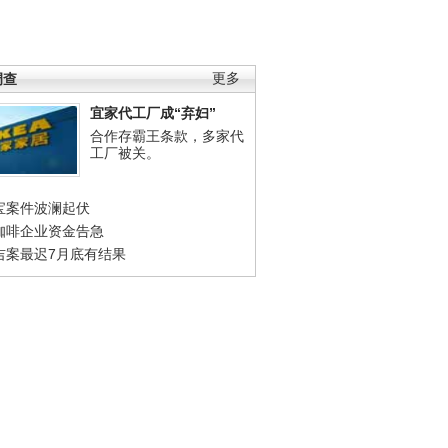
调查
更多
宜家代工厂成“弃妇”
合作存霸王条款，多家代
工厂被关。
宝案件波澜起伏
咖啡企业资金告急
吉案最迟7月底有结果