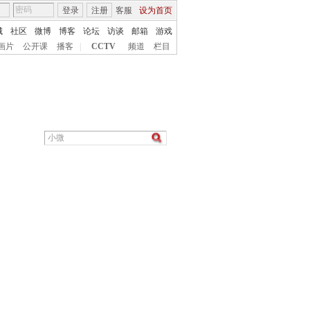
登录
注册
客服
设为首页
城
社区
微博
博客
论坛
访谈
邮箱
游戏
画片
公开课
播客
|
CCTV
频道
栏目