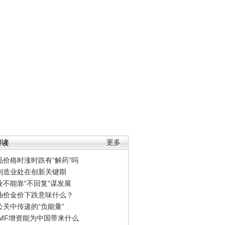
解读
更多
品价格时涨时跌有“解药”吗
制造业处在创新关键期
业不能靠“不回复”谋发展
油价金价下跌意味什么？
公关中传递的“负能量”
IMF增资能为中国带来什么