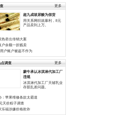
调查
更多
超九成玻尿酸为假货
用关系网织就暴利，8元
产品卖到上万。
素热牵出传销大案
账户余额一折贱卖
店用户账户被盗不作为
热点调查
更多
蒙牛承认冰淇淋代加工厂
违规
冰淇淋代加工厂天辅乳业
存脏乱差问题。
协：苹果维修条款太霸道
0元天价粽子调查
家乐福涉嫌价格欺诈