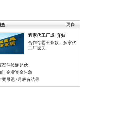
调查
更多
宜家代工厂成“弃妇”
合作存霸王条款，多家代
工厂被关。
宝案件波澜起伏
咖啡企业资金告急
吉案最迟7月底有结果