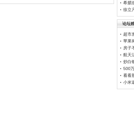
希腊
徐立
论坛
超市
苹果
房子
航天
炒白
50
看看
小米