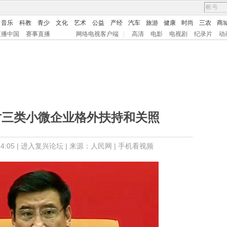
音乐
科教
青少
文化
艺术
公益
产经
汽车
旅游
健康
时尚
三农
商
直播中国
赛事直播
网络电视客户端
|
高清
电影
电视剧
纪录片
动
对三类小微企业格外扶持和关照
:05 |
进入复兴论坛
| 来源：人民网 |
手机看视频