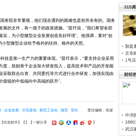
315
国务院非常重视，他们现在遇到的困难也是前所未有的。国务
发展的文件，有一揽子的政策措施。”苗圩说，“我们希望各部
落实，为小型微型企业发展创造良好环境”。他强调，要对“创
类型的小型微型企业给予格外的扶持、格外的关照。
胎盘
京东
技是第一生产力的重要体现。”苗圩表示，“要支持企业采用
1号
力度，鼓励骨干企业加大研发投入，提高技术和产品的开发能
业采取联合出资、共同委托等方式进行合作研发，加强实现由
财经
价值链的中低端向中高端的跃升”。
持
企业发展
示范基地
新型工业化
微型
部长
责任编辑：张崖
中消
188
【
转发邮件
】【
】
【一键分享
】
武汉