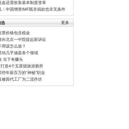
造血还需依靠基本制度变革
凡：中国增资IMF既非捐款也非无条件
精选
更多
发票价格包含税金
将向北京一中院提起新诉讼
不用该怎么放？
活动几乎涵盖各个领域
银 当下有赚头
0万打造4个五星级旅游厕所
那些年薪百万的“神秘”职业
返修因代工厂为二流作坊