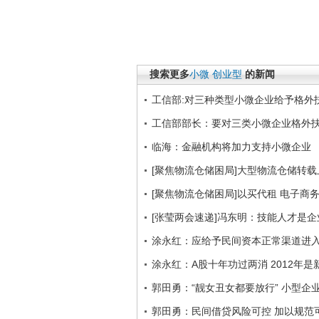
搜索更多
小微
创业型
的新闻
工信部:对三种类型小微企业给予格外
工信部部长：要对三类小微企业格外
临海：金融机构将加力支持小微企业
[聚焦物流仓储困局]大型物流仓储转载
[聚焦物流仓储困局]以买代租 电子商
[张莹两会速递]冯东明：技能人才是
涂永红：应给予民间资本正常渠道进
涂永红：A股十年功过两消 2012年
郭田勇：“靓女丑女都要放行” 小型企
郭田勇：民间借贷风险可控 加以规范