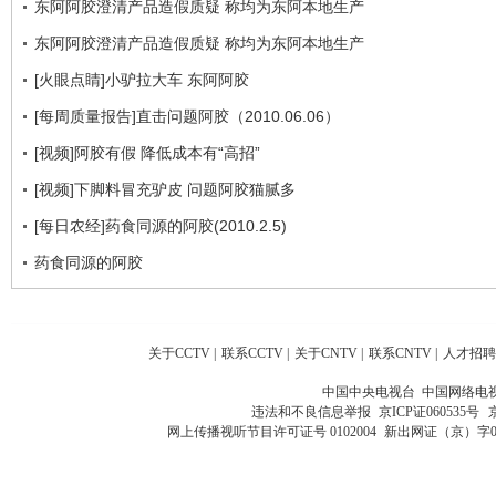
东阿阿胶澄清产品造假质疑 称均为东阿本地生产
东阿阿胶澄清产品造假质疑 称均为东阿本地生产
[火眼点睛]小驴拉大车 东阿阿胶
[每周质量报告]直击问题阿胶（2010.06.06）
[视频]阿胶有假 降低成本有“高招”
[视频]下脚料冒充驴皮 问题阿胶猫腻多
[每日农经]药食同源的阿胶(2010.2.5)
药食同源的阿胶
关于CCTV
|
联系CCTV
|
关于CNTV
|
联系CNTV
|
人才招聘
中国中央电视台 中国网络电
违法和不良信息举报
京ICP证060535号
网上传播视听节目许可证号 0102004
新出网证（京）字0