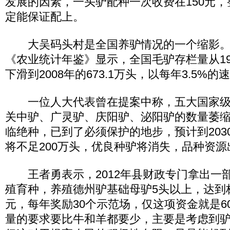
发展的因素，一头驴配种一次收费在150元
定能保证配上。
大吴码头村是全国养驴情况的一个缩影。据国家
《农业统计年鉴》显示，全国毛驴存栏量从199
下滑到2008年的673.1万头，以每年3.5%
一位人大代表曾在提案中称，五大国家级
关中驴、广灵驴、庆阳驴、泌阳驴的数量萎
临绝种，已到了必须保护的地步，预计到203
将不足200万头，优良种驴将消失，品种资
王者勇表示，2012年县财政专门拿出一
殖育种，养殖德州驴基础母驴5头以上，达到
元，每年奖励30个示范场，仅这项资金就是6
量的要求要比牛和羊都要少，主要是考虑到