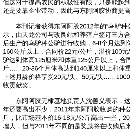
但这对于提高农民的积极性有限，只是能起
还是要靠企业带动，因此与东阿阿胶协商提
本刊记者获得东阿阿胶2012年的“乌驴种
示，由天龙公司与改良站和养殖户签订三方
后生产的乌驴种公驴进行收购，6-8个月达到体
160公斤以上，合同价22元/公斤，溢价100元
驴达到体高125厘米和体重125公斤以上，合同
斤……20-36个月体高达到140厘米以上和体
上述月龄价格享受20元/头、50元/头……100
收贡献奖。
东阿阿胶无棣基地负责人沈善义表示，这个
年还要高出不少，2011年东阿阿胶收购的种公
斤，比市场基本价16-18元/公斤高出一些，2
增大，但与2011年不同的是奖励将在收购后