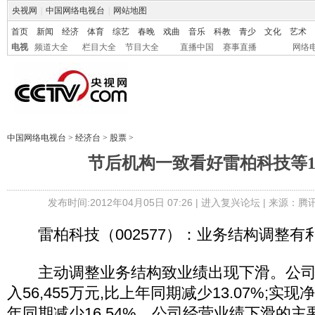
央视网
|
中国网络电视台
|
网站地图
首页
新闻
经济
体育
综艺
春晚
戏曲
音乐
科教
青少
文化
艺术
电视
频道大全
栏目大全
节目大全
直播中国
赛事直播
网络
中国网络电视台
>
经济台
>
股票
>
节后机构一致看好雷柏科技等1
发布时间:2012年04月05日 07:26 |
进入复兴论坛
| 来源：腾
雷柏科技（002577）：业务结构调整有
主动调整业务结构致业绩出现下滑。公司
入56,455万元,比上年同期减少13.07%;实现净
年同期减少16.54%。公司经营业绩下滑的主