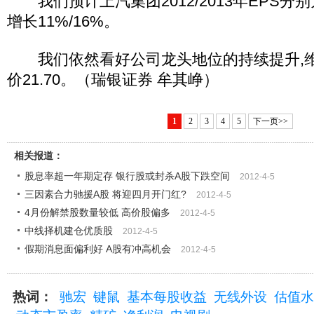
我们预计上汽集团2012/2013年EPS分别为2.
增长11%/16%。
我们依然看好公司龙头地位的持续提升,维持
价21.70。（瑞银证券 牟其峥）
1
2
3
4
5
下一页>>
相关报道：
股息率超一年期定存 银行股或封杀A股下跌空间
2012-4-5
三因素合力驰援A股 将迎四月开门红?
2012-4-5
4月份解禁股数量较低 高价股偏多
2012-4-5
中线择机建仓优质股
2012-4-5
假期消息面偏利好 A股有冲高机会
2012-4-5
热词：
驰宏
键鼠
基本每股收益
无线外设
估值水