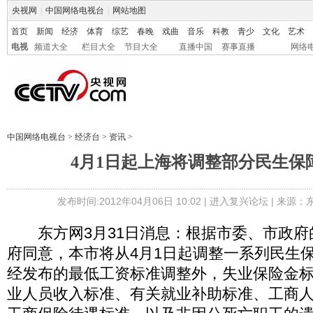
央视网
|
中国网络电视台
|
网站地图
首页
新闻
经济
体育
综艺
春晚
戏曲
音乐
科教
青少
文化
艺术
电视
频道大全
栏目大全
节目大全
直播中国
赛事直播
网络
中国网络电视台
>
经济台
>
资讯
>
4月1日起上海将调整部分民生保
发布时间:2012年04月06日 10:02 |
进入复兴论坛
| 来源：
东方网3月31日消息：根据市委、市政府
府同意，本市将从4月1日起调整一系列民生
经发布的最低工资标准调整外，失业保险金
业人员收入标准、有关就业补助标准、工商